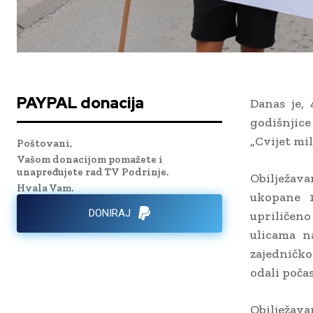
PAYPAL donacija
Danas je, 
godišnjic
„Cvijet mil
Poštovani,
Vašom donacijom pomažete i
unapređujete rad TV Podrinje.
Obilježava
Hvala Vam.
ukopane 1
DONIRAJ
upriličen
ulicama n
zajedničko
odali poča
Obilježava