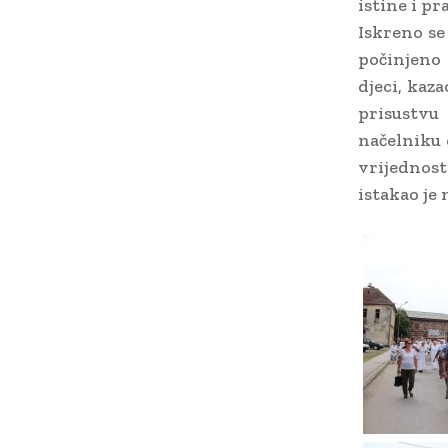
istine i pr
Iskreno se
počinjeno 
djeci, kaz
prisustvu
načelniku 
vrijednost
istakao je 