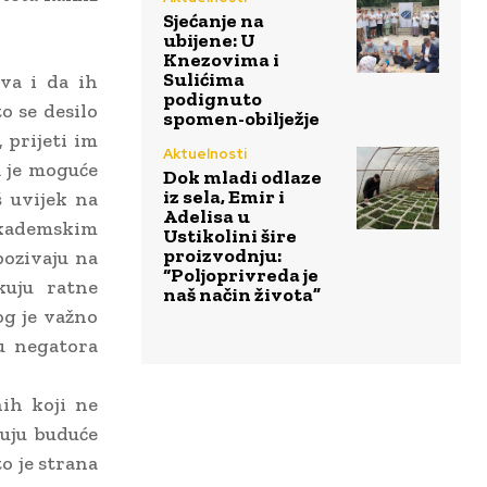
Sjećanje na
ubijene: U
Knezovima i
Sulićima
ava i da ih
podignuto
o se desilo
spomen-obilježje
 prijeti im
Aktuelnosti
a je moguće
Dok mladi odlaze
iz sela, Emir i
oš uvijek na
Adelisa u
akademskim
Ustikolini šire
proizvodnju:
pozivaju na
“Poljoprivreda je
kuju ratne
naš način života”
og je važno
u negatora
ih koji ne
ruju buduće
to je strana