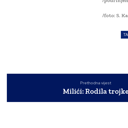
/podrinjem
/foto: S. Ka
T
Prethodna vijest
Milići: Rodila trojk