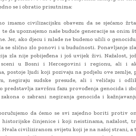
jedno se i obratio prisutnima:
no imamo civilizacijsku obavezu da se sjećamo žrt
 te da upoznajemo naše buduće generacije sa onim št
ne. Jer, ako djecu i mlade ne budemo učili o genocidu,
a se slično zlo ponovi i u budućnosti. Ponavljanje zl
ija zla nije pobijeđena i još uvijek živi. Nažalost, j
j sceni u Bosni i Hercegovini i regionu, ali i 
a, postoje ljudi koji pozivaju na podjelu ove zemlje, 
am, negiraju sudske presude, ali i veličaju i odli
To predstavlja završnu fazu provođenja genocida i zb
 zakona o zabrani negiranja genocida i kažnjavanj
poručujemo da ćemo se svi zajedno boriti protiv on
 historijske činjenice i koji neistinama, nažalost, t
 Hvala civiliziranom svijetu koji je na našoj strani, a 