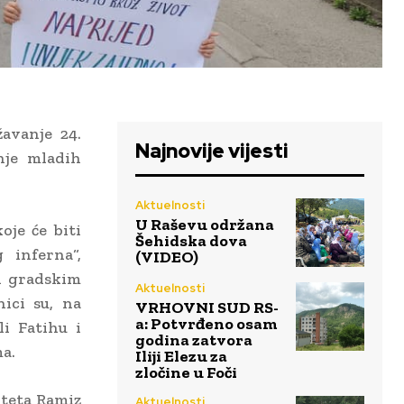
žavanje 24.
Najnovije vijesti
nje mladih
Aktuelnosti
U Raševu održana
oje će biti
Šehidska dova
 inferna“,
(VIDEO)
 gradskim
Aktuelnosti
ici su, na
VRHOVNI SUD RS-
a: Potvrđeno osam
li Fatihu i
godina zatvora
a.
Iliji Elezu za
zločine u Foči
iteta Ramiz
Aktuelnosti