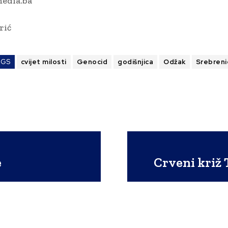
edia.ba
rić
AGS
cvijet milosti
Genocid
godišnjica
Odžak
Srebreni
e
Crveni križ