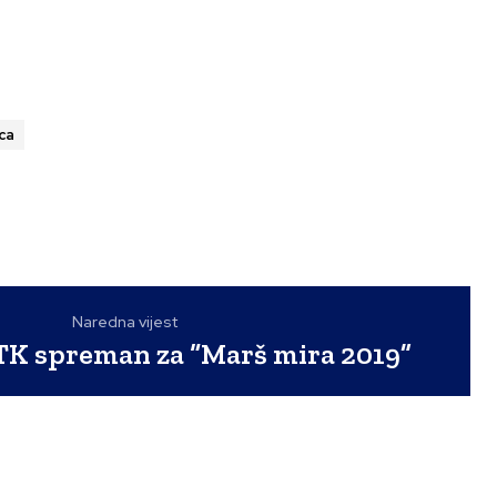
ca
Naredna vijest
 TK spreman za “Marš mira 2019”