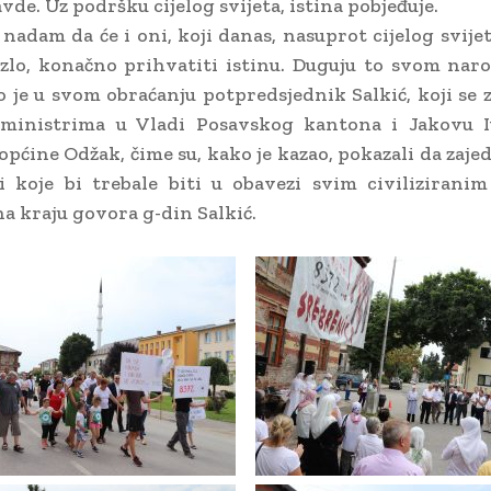
avde. Uz podršku cijelog svijeta, istina pobjeđuje.
 nadam da će i oni, koji danas, nasuprot cijelog svijet
zlo, konačno prihvatiti istinu. Duguju to svom naro
ao je u svom obraćanju potpredsjednik Salkić, koji se 
 ministrima u Vladi Posavskog kantona i Jakovu I
općine Odžak, čime su, kako je kazao, pokazali da zaje
i koje bi trebale biti u obavezi svim civilizirani
na kraju govora g-din Salkić.