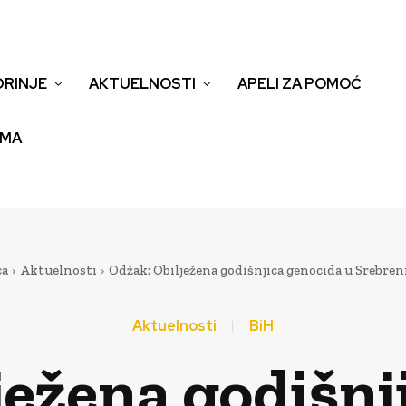
DRINJE
AKTUELNOSTI
APELI ZA POMOĆ
EMA
ca
Aktuelnosti
Odžak: Obilježena godišnjica genocida u Srebren
Aktuelnosti
BiH
ježena godišnj