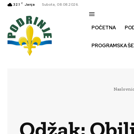
C
32.1
Janja
Subota, 08.08.2026.
POČETNA
PO
PROGRAMSKA Š
Naslovni
Odžak: Obil