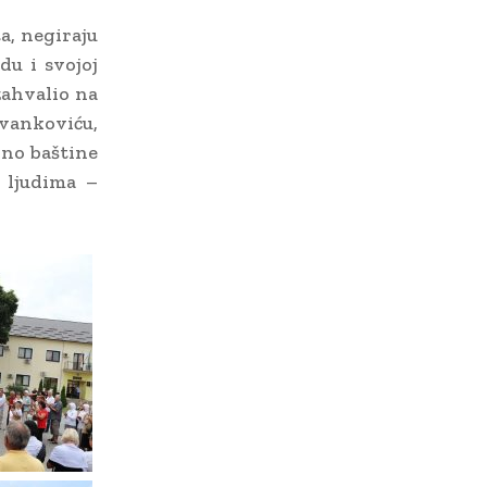
a, negiraju
du i svojoj
zahvalio na
vankoviću,
dno baštine
m ljudima –