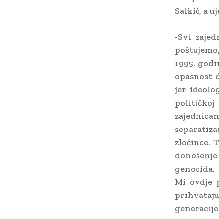
Salkić, a u
-Svi zajed
poštujemo,
1995. godi
opasnost d
jer ideolog
političko
zajednicam
separatiz
zločince. 
donošenje
genocida.
Mi ovdje 
prihvataju
generacije.