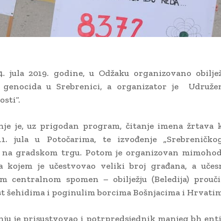
4. jula 2019. godine, u Odžaku organizovano obilje
e genocida u Srebrenici, a organizator je Udruže
osti“.
nje je, uz prigodan program, čitanje imena žrtava k
1. jula u Potočarima, te izvođenje „Srebreničkog
o na gradskom trgu. Potom je or
ganizovan mimohod
a kojem je učestvovao veliki broj građana, a učesn
m centralnom spomen – obilježju (Beledija) prouči
st šehidima i poginulim borcima Bošnjacima i Hrvatim
nju je prisustvovao i potrpredsjednik manjeg bh ent