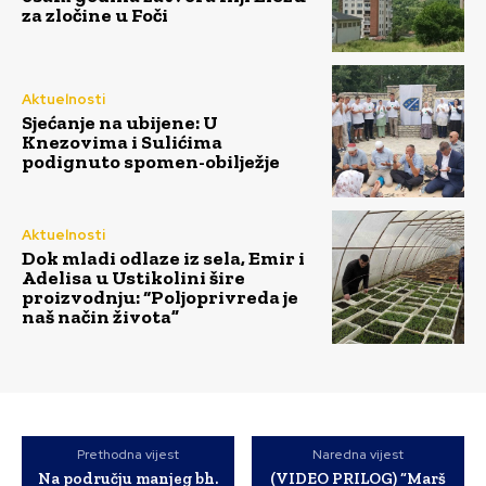
za zločine u Foči
Aktuelnosti
Sjećanje na ubijene: U
Knezovima i Sulićima
podignuto spomen-obilježje
Aktuelnosti
Dok mladi odlaze iz sela, Emir i
Adelisa u Ustikolini šire
proizvodnju: “Poljoprivreda je
naš način života”
Prethodna vijest
Naredna vijest
Na području manjeg bh.
(VIDEO PRILOG) “Marš