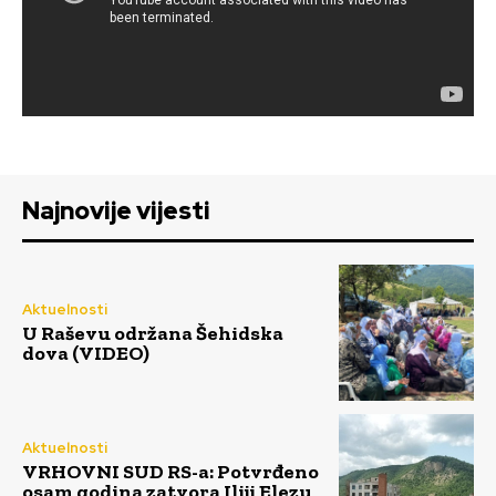
Najnovije vijesti
Aktuelnosti
U Raševu održana Šehidska
dova (VIDEO)
Aktuelnosti
VRHOVNI SUD RS-a: Potvrđeno
osam godina zatvora Iliji Elezu