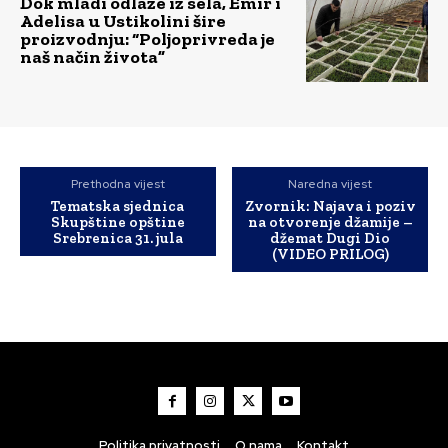
Dok mladi odlaze iz sela, Emir i
Adelisa u Ustikolini šire
proizvodnju: “Poljoprivreda je
naš način života”
Prethodna vijest
Naredna vijest
Tematska sjednica
Zvornik: Najava i poziv
Skupštine opštine
na otvorenje džamije –
Srebrenica 31. jula
džemat Dugi Dio
(VIDEO PRILOG)
Politika privatnosti
O nama
Kontakt