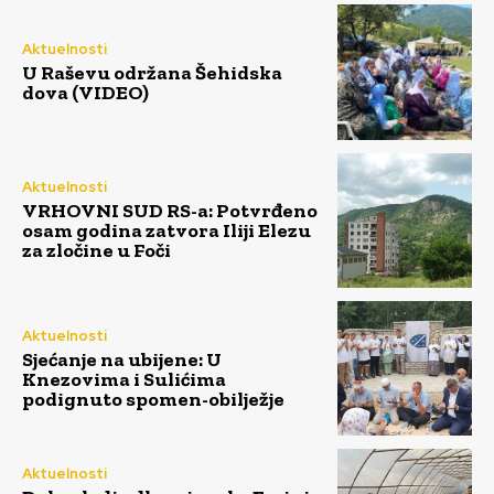
Aktuelnosti
U Raševu održana Šehidska
dova (VIDEO)
Aktuelnosti
VRHOVNI SUD RS-a: Potvrđeno
osam godina zatvora Iliji Elezu
za zločine u Foči
Aktuelnosti
Sjećanje na ubijene: U
Knezovima i Sulićima
podignuto spomen-obilježje
Aktuelnosti