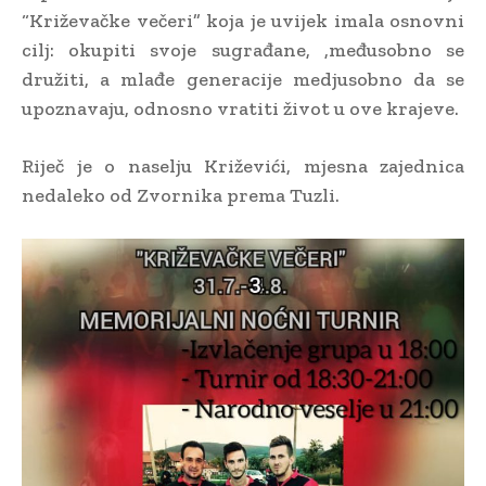
“Križevačke večeri” koja je uvijek imala osnovni
cilj: okupiti svoje sugrađane, ,međusobno se
družiti, a mlađe generacije medjusobno da se
upoznavaju, odnosno vratiti život u ove krajeve.
Riječ je o naselju Križevići, mjesna zajednica
nedaleko od Zvornika prema Tuzli.