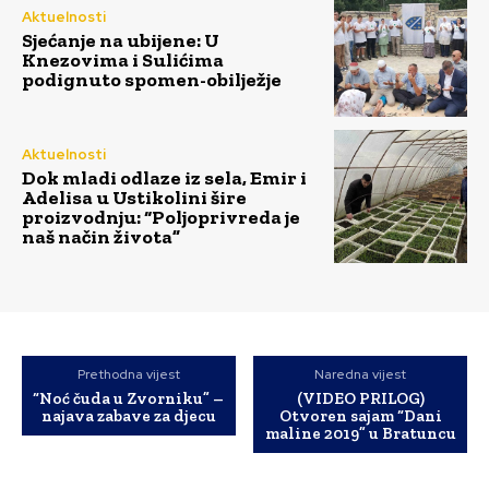
Aktuelnosti
Sjećanje na ubijene: U
Knezovima i Sulićima
podignuto spomen-obilježje
Aktuelnosti
Dok mladi odlaze iz sela, Emir i
Adelisa u Ustikolini šire
proizvodnju: “Poljoprivreda je
naš način života”
Prethodna vijest
Naredna vijest
“Noć čuda u Zvorniku” –
(VIDEO PRILOG)
najava zabave za djecu
Otvoren sajam “Dani
maline 2019” u Bratuncu