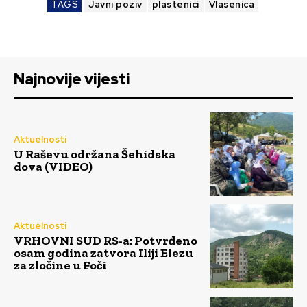
TAGS
Javni poziv
plastenici
Vlasenica
Najnovije vijesti
Aktuelnosti
U Raševu održana Šehidska
dova (VIDEO)
Aktuelnosti
VRHOVNI SUD RS-a: Potvrđeno
osam godina zatvora Iliji Elezu
za zločine u Foči