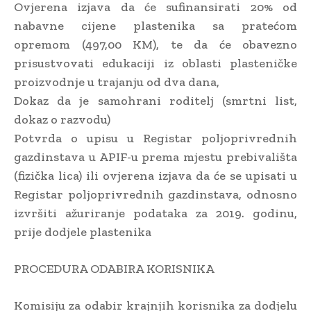
Ovjerena izjava da će sufinansirati 20% od
nabavne cijene plastenika sa pratećom
opremom (497,00 KM), te da će obavezno
prisustvovati edukaciji iz oblasti plasteničke
proizvodnje u trajanju od dva dana,
Dokaz da je samohrani roditelj (smrtni list,
dokaz o razvodu)
Potvrda o upisu u Registar poljoprivrednih
gazdinstava u APIF-u prema mjestu prebivališta
(fizička lica) ili ovjerena izjava da će se upisati u
Registar poljoprivrednih gazdinstava, odnosno
izvršiti ažuriranje podataka za 2019. godinu,
prije dodjele plastenika
PROCEDURA ODABIRA KORISNIKA
Komisiju za odabir krajnjih korisnika za dodjelu