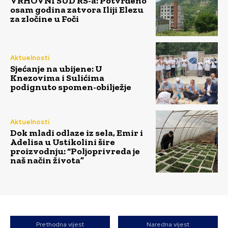
VRHOVNI SUD RS-a: Potvrđeno
osam godina zatvora Iliji Elezu
za zločine u Foči
Aktuelnosti
Sjećanje na ubijene: U
Knezovima i Sulićima
podignuto spomen-obilježje
Aktuelnosti
Dok mladi odlaze iz sela, Emir i
Adelisa u Ustikolini šire
proizvodnju: “Poljoprivreda je
naš način života”
Prethodna vijest
Naredna vijest