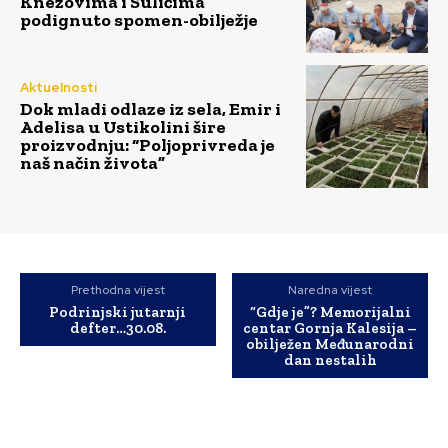
Knezovima i Sulićima
podignuto spomen-obilježje
Aktuelnosti
Dok mladi odlaze iz sela, Emir i
Adelisa u Ustikolini šire
proizvodnju: “Poljoprivreda je
naš način života”
Prethodna vijest
Naredna vijest
Podrinjski jutarnji
“Gdje je”? Memorijalni
defter…30.08.
centar Gornja Kalesija –
obilježen Međunarodni
dan nestalih