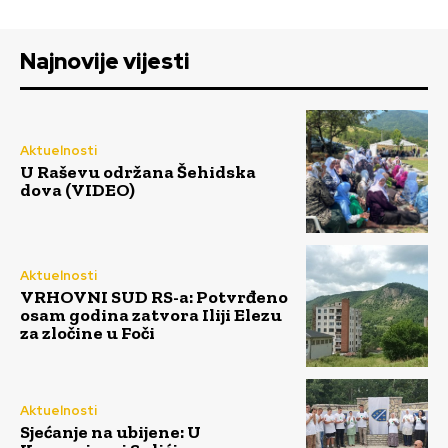
Najnovije vijesti
Aktuelnosti
U Raševu održana Šehidska
dova (VIDEO)
Aktuelnosti
VRHOVNI SUD RS-a: Potvrđeno
osam godina zatvora Iliji Elezu
za zločine u Foči
Aktuelnosti
Sjećanje na ubijene: U