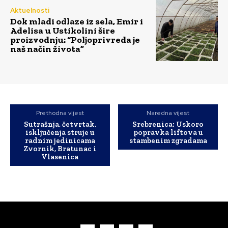
Aktuelnosti
Dok mladi odlaze iz sela, Emir i
Adelisa u Ustikolini šire
proizvodnju: “Poljoprivreda je
naš način života”
Prethodna vijest
Naredna vijest
Sutrašnja, četvrtak,
Srebrenica: Uskoro
isključenja struje u
popravka liftova u
radnim jedinicama
stambenim zgradama
Zvornik, Bratunac i
Vlasenica