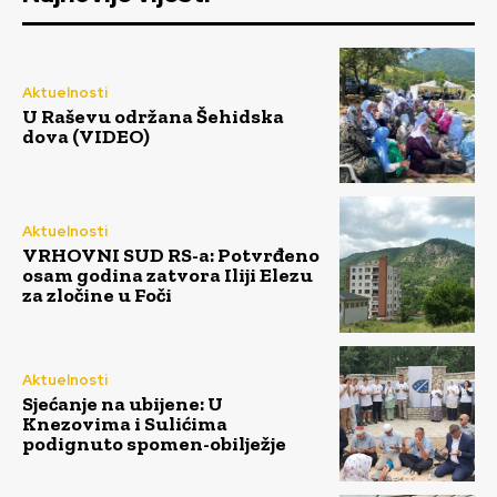
Aktuelnosti
U Raševu održana Šehidska
dova (VIDEO)
Aktuelnosti
VRHOVNI SUD RS-a: Potvrđeno
osam godina zatvora Iliji Elezu
za zločine u Foči
Aktuelnosti
Sjećanje na ubijene: U
Knezovima i Sulićima
podignuto spomen-obilježje