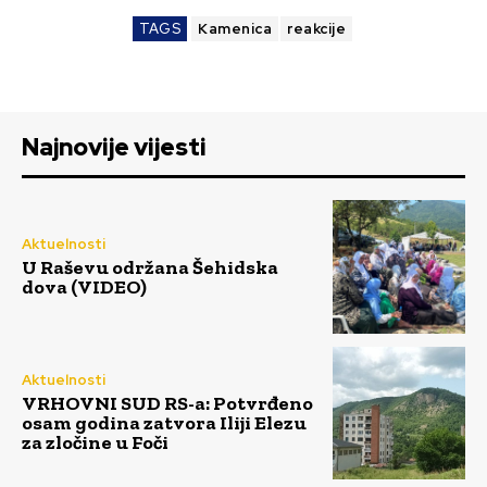
TAGS
Kamenica
reakcije
Najnovije vijesti
Aktuelnosti
U Raševu održana Šehidska
dova (VIDEO)
Aktuelnosti
VRHOVNI SUD RS-a: Potvrđeno
osam godina zatvora Iliji Elezu
za zločine u Foči