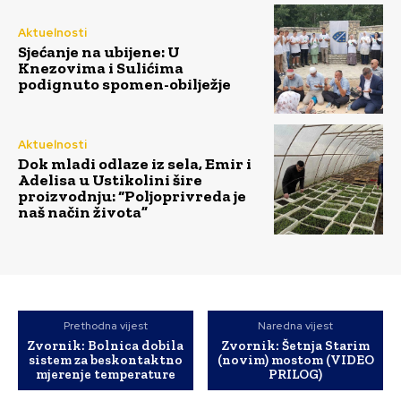
Aktuelnosti
Sjećanje na ubijene: U
Knezovima i Sulićima
podignuto spomen-obilježje
Aktuelnosti
Dok mladi odlaze iz sela, Emir i
Adelisa u Ustikolini šire
proizvodnju: “Poljoprivreda je
naš način života”
Prethodna vijest
Naredna vijest
Zvornik: Bolnica dobila
Zvornik: Šetnja Starim
sistem za beskontaktno
(novim) mostom (VIDEO
mjerenje temperature
PRILOG)