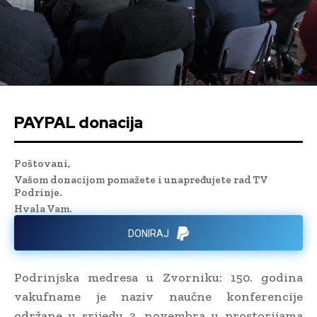
PAYPAL donacija
Poštovani,
Vašom donacijom pomažete i unapređujete rad TV
Podrinje.
Hvala Vam.
DONIRAJ
Podrinjska medresa u Zvorniku: 150. godina
vakufname je naziv naučne konferencije
održane u srijedu 3. novembra u prostorijama