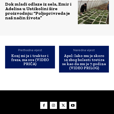
Dok mladi odlaze iz sela, Emir i
Adelisa u Ustikolini šire
proizvodnju: “Poljoprivreda je
naš način života”
Prethodna vijest
Naredna vijest
Konj mi je i traktor i
Apel: Iako mu je skoro
freza, ma sve (VIDEO
14 zbog bolesti tretira
PRIČA)
se kao da mu je 7 godina
(VIDEO PRILOG)