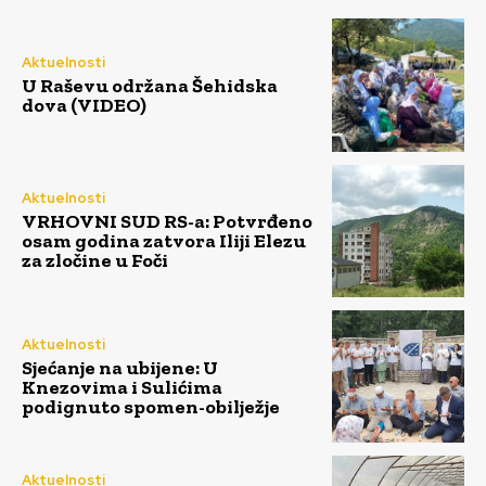
Aktuelnosti
U Raševu održana Šehidska
dova (VIDEO)
Aktuelnosti
VRHOVNI SUD RS-a: Potvrđeno
osam godina zatvora Iliji Elezu
za zločine u Foči
Aktuelnosti
Sjećanje na ubijene: U
Knezovima i Sulićima
podignuto spomen-obilježje
Aktuelnosti