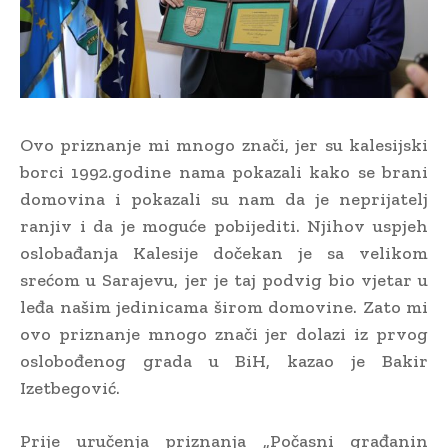
Ovo priznanje mi mnogo znači, jer su kalesijski
borci 1992.godine nama pokazali kako se brani
domovina i pokazali su nam da je neprijatelj
ranjiv i da je moguće pobijediti. Njihov uspjeh
oslobađanja Kalesije dočekan je sa velikom
srećom u Sarajevu, jer je taj podvig bio vjetar u
leđa našim jedinicama širom domovine. Zato mi
ovo priznanje mnogo znači jer dolazi iz prvog
oslobođenog grada u BiH, kazao je Bakir
Izetbegović.
Prije uručenja priznanja „Počasni građanin