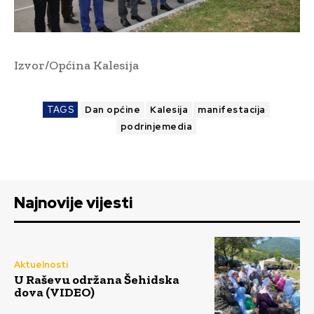
Izvor/Općina Kalesija
TAGS
Dan općine
Kalesija
manifestacija
podrinjemedia
Najnovije vijesti
Aktuelnosti
U Raševu održana Šehidska
dova (VIDEO)