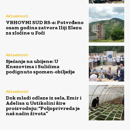
Aktuelnosti
VRHOVNI SUD RS-a: Potvrđeno
osam godina zatvora Iliji Elezu
za zločine u Foči
Aktuelnosti
Sjećanje na ubijene: U
Knezovima i Sulićima
podignuto spomen-obilježje
Aktuelnosti
Dok mladi odlaze iz sela, Emir i
Adelisa u Ustikolini šire
proizvodnju: “Poljoprivreda je
naš način života”