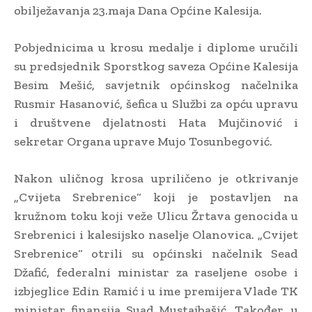
obilježavanja 23.maja Dana Općine Kalesija.
Pobjednicima u krosu medalje i diplome uručili
su predsjednik Sporstkog saveza Općine Kalesija
Besim Mešić, savjetnik općinskog načelnika
Rusmir Hasanović, šefica u Službi za opću upravu
i društvene djelatnosti Hata Mujčinović i
sekretar Organa uprave Mujo Tosunbegović.
Nakon uličnog krosa upriličeno je otkrivanje
„Cvijeta Srebrenice“ koji je postavljen na
kružnom toku koji veže Ulicu Žrtava genocida u
Srebrenici i kalesijsko naselje Olanovica. „Cvijet
Srebrenice“ otrili su općinski načelnik Sead
Džafić, federalni ministar za raseljene osobe i
izbjeglice Edin Ramić i u ime premijera Vlade TK
ministar finansija Suad Mustajbašić. Također, u