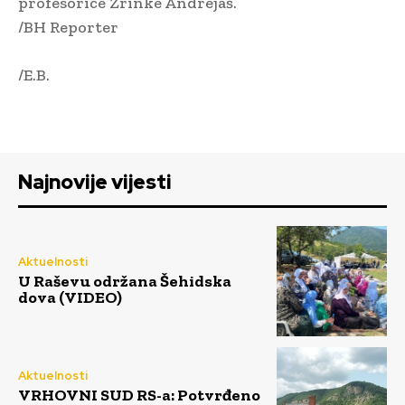
profesorice Zrinke Andrejaš.
/BH Reporter
/E.B.
Najnovije vijesti
Aktuelnosti
U Raševu održana Šehidska
dova (VIDEO)
Aktuelnosti
VRHOVNI SUD RS-a: Potvrđeno