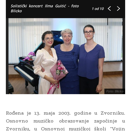
Solistički koncert Ilma Guitić - foto
1
od 10
Blicko
Foto: Blicko
Rođena je 13. maja 2003. godine u Zvorniku.
Osnovno muzičko obrazovanje započinje u
Zvorniku, u Osnovnoj muzičkoj školi “Vojin