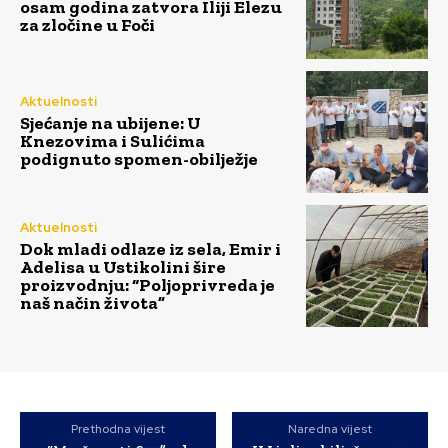
osam godina zatvora Iliji Elezu
za zločine u Foči
Aktuelnosti
Sjećanje na ubijene: U
Knezovima i Sulićima
podignuto spomen-obilježje
Aktuelnosti
Dok mladi odlaze iz sela, Emir i
Adelisa u Ustikolini šire
proizvodnju: “Poljoprivreda je
naš način života”
Prethodna vijest
Naredna vijest