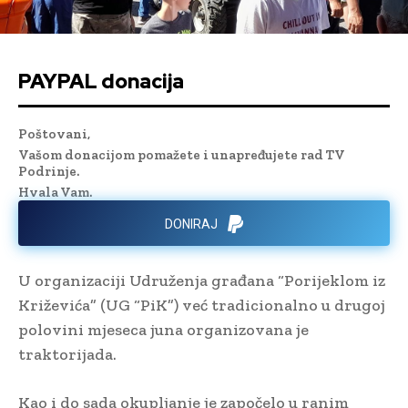
PAYPAL donacija
Poštovani,
Vašom donacijom pomažete i unapređujete rad TV
Podrinje.
Hvala Vam.
DONIRAJ
U organizaciji Udruženja građana “Porijeklom iz
Križevića” (UG “PiK”) već tradicionalno u drugoj
polovini mjeseca juna organizovana je
traktorijada.
Kao i do sada okupljanje je započelo u ranim