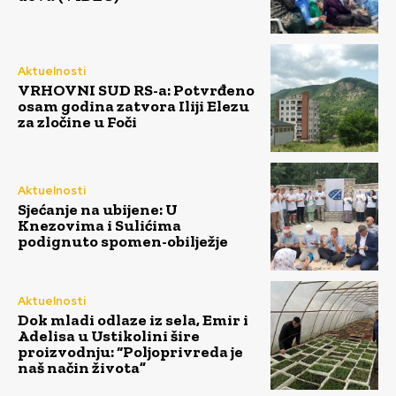
Aktuelnosti
VRHOVNI SUD RS-a: Potvrđeno
osam godina zatvora Iliji Elezu
za zločine u Foči
Aktuelnosti
Sjećanje na ubijene: U
Knezovima i Sulićima
podignuto spomen-obilježje
Aktuelnosti
Dok mladi odlaze iz sela, Emir i
Adelisa u Ustikolini šire
proizvodnju: “Poljoprivreda je
naš način života”