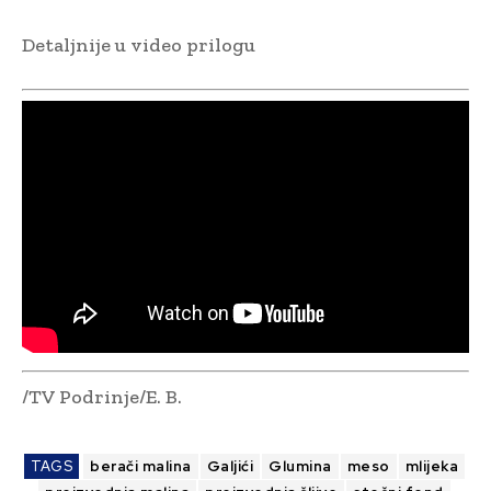
Detaljnije u video prilogu
/TV Podrinje/E. B.
TAGS
berači malina
Galjići
Glumina
meso
mlijeka