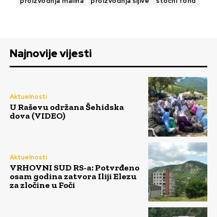
proizvodnja malina
proizvodnja šljive
stočni fond
Najnovije vijesti
Aktuelnosti
U Raševu održana Šehidska
dova (VIDEO)
Aktuelnosti
VRHOVNI SUD RS-a: Potvrđeno
osam godina zatvora Iliji Elezu
za zločine u Foči