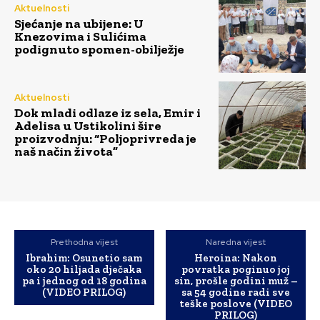
Aktuelnosti
Sjećanje na ubijene: U
Knezovima i Sulićima
podignuto spomen-obilježje
Aktuelnosti
Dok mladi odlaze iz sela, Emir i
Adelisa u Ustikolini šire
proizvodnju: “Poljoprivreda je
naš način života”
Prethodna vijest
Naredna vijest
Ibrahim: Osunetio sam
Heroina: Nakon
oko 20 hiljada dječaka
povratka poginuo joj
pa i jednog od 18 godina
sin, prošle godini muž –
(VIDEO PRILOG)
sa 54 godine radi sve
teške poslove (VIDEO
PRILOG)