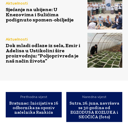
Aktuelnosti
Sjećanje na ubijene: U
Knezovima i Sulićima
podignuto spomen-obilježje
Aktuelnosti
Dok mladi odlaze iz sela, Emir i
Adelisa u Ustikolini šire
proizvodnju: “Poljoprivreda je
naš način života”
Prethodna vijest
Naredna vijest
Bratunac: Inicijativa 16
Sutra, 26. juna, navršava
odbornika za opoziv
se 30 godina od
načelnika Rankića
EGZODUSA KOZLUKA i
SKOČIĆA (foto)