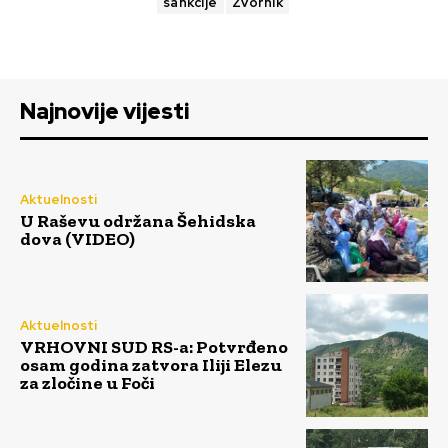
sankcije
Zvornik
Najnovije vijesti
Aktuelnosti
U Raševu održana Šehidska
dova (VIDEO)
Aktuelnosti
VRHOVNI SUD RS-a: Potvrđeno
osam godina zatvora Iliji Elezu
za zločine u Foči