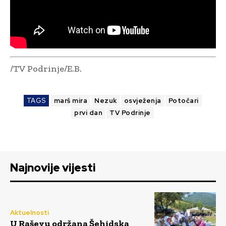
/TV Podrinje/E.B.
TAGS
marš mira
Nezuk
osvježenja
Potočari
prvi dan
TV Podrinje
Najnovije vijesti
Aktuelnosti
U Raševu održana Šehidska