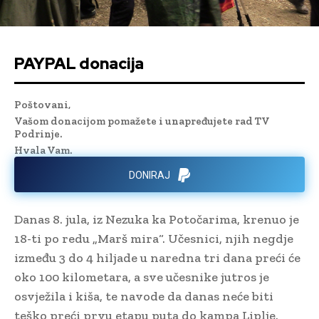
PAYPAL donacija
Poštovani,
Vašom donacijom pomažete i unapređujete rad TV
Podrinje.
Hvala Vam.
DONIRAJ
Danas 8. jula, iz Nezuka ka Potočarima, krenuo je
18-ti po redu „Marš mira“. Učesnici, njih negdje
između 3 do 4 hiljade u naredna tri dana preći će
oko 100 kilometara, a sve učesnike jutros je
osvježila i kiša, te navode da danas neće biti
teško preći prvu etapu puta do kampa Liplje.