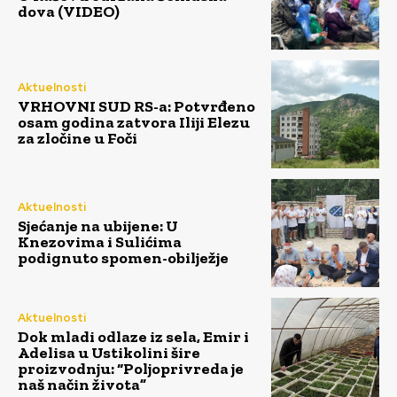
dova (VIDEO)
Aktuelnosti
VRHOVNI SUD RS-a: Potvrđeno
osam godina zatvora Iliji Elezu
za zločine u Foči
Aktuelnosti
Sjećanje na ubijene: U
Knezovima i Sulićima
podignuto spomen-obilježje
Aktuelnosti
Dok mladi odlaze iz sela, Emir i
Adelisa u Ustikolini šire
proizvodnju: “Poljoprivreda je
naš način života”