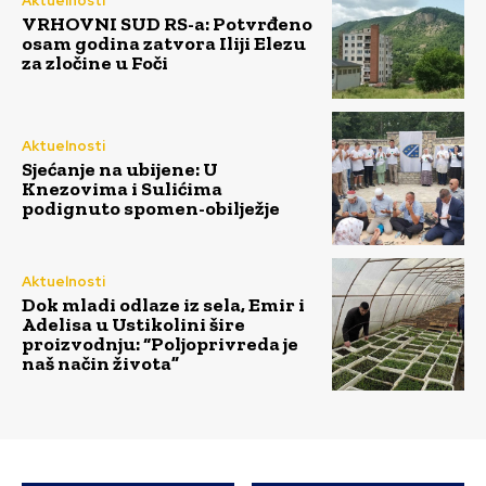
Aktuelnosti
VRHOVNI SUD RS-a: Potvrđeno
osam godina zatvora Iliji Elezu
za zločine u Foči
Aktuelnosti
Sjećanje na ubijene: U
Knezovima i Sulićima
podignuto spomen-obilježje
Aktuelnosti
Dok mladi odlaze iz sela, Emir i
Adelisa u Ustikolini šire
proizvodnju: “Poljoprivreda je
naš način života”