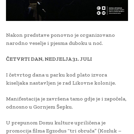
Nakon predstave ponovno je organizovano
narodno veselje i pjesma duboku u noć.
ČETVRTI DAN, NEDJELJA 31. JULI
I četvrtog dana u parku kod plato izvora
kiseljaka nastavljen je rad Likovne kolonije.
Manifestacija je završena tamo gdje je i započela,
odnosno u Gornjem Šepku.
U prepunom Domu kulture upriličena je
promocija filma Egzodus “tri obruča” (Kozluk –