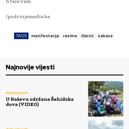
hvala Vam.
/podrinjemedia.ba
TAGS
manifestacija
rezime
Skočić
zabava
Najnovije vijesti
Aktuelnosti
U Raševu održana Šehidska
dova (VIDEO)