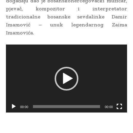
događaju dao je bosanskohercegovački muzičar,
pjevač, kompozitor i interpretator
tradicionalne bosanske sevdalinke Damir
Imamović – unuk legendarnog Zaima
Imamovića.
V
i
d
e
o
P
l
a
00:00
00:00
y
e
r