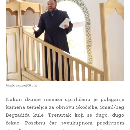
Hudba u džamiji Skočić
Nakon džume namaza upriličeno je polaganje
kamena temeljca za obnovu Skočićke, Smail-beg
Begzadića kule. Trenutak koji se dugo, dugo
čekao. Posebnu čar sveukupnom predivnom