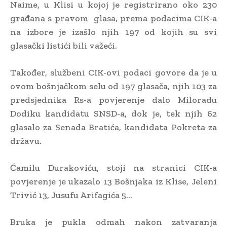
Naime, u Klisi u kojoj je registrirano oko 230
građana s pravom glasa, prema podacima CIK-a
na izbore je izašlo njih 197 od kojih su svi
glasački listići bili važeći.
Također, službeni CIK-ovi podaci govore da je u
ovom bošnjačkom selu od 197 glasača, njih 103 za
predsjednika Rs-a povjerenje dalo Miloradu
Dodiku kandidatu SNSD-a, dok je, tek njih 62
glasalo za Senada Bratića, kandidata Pokreta za
državu.
Ćamilu Durakoviću, stoji na stranici CIK-a
povjerenje je ukazalo 13 Bošnjaka iz Klise, Jeleni
Trivić 13, Jusufu Arifagića 5…
Bruka je pukla odmah nakon zatvaranja