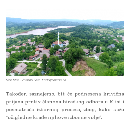
Selo Klisa – Zvornik Foto: Podrinjemedia.ba
Također, saznajemo, bit će podnesena krivična
prijava protiv članova biračkog odbora u Klisi i
posmatrača izbornog procesa, zbog, kako kažu
“očigledne krađe njihove izborne volje”.