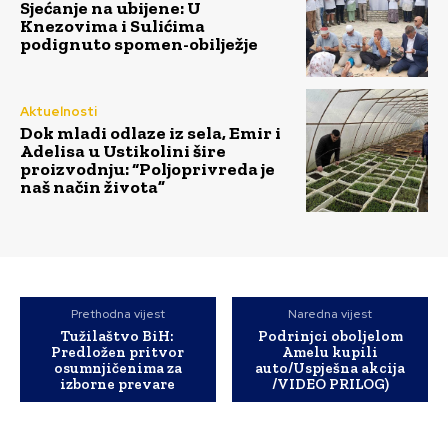
Sjećanje na ubijene: U
Knezovima i Sulićima
podignuto spomen-obilježje
Aktuelnosti
Dok mladi odlaze iz sela, Emir i
Adelisa u Ustikolini šire
proizvodnju: “Poljoprivreda je
naš način života”
Prethodna vijest
Naredna vijest
Tužilaštvo BiH:
Podrinjci oboljelom
Predložen pritvor
Amelu kupili
osumnjičenima za
auto/Uspješna akcija
izborne prevare
/VIDEO PRILOG)