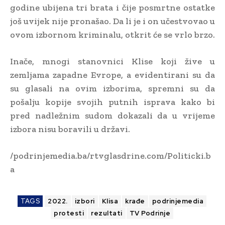
godine ubijena tri brata i čije posmrtne ostatke
još uvijek nije pronašao. Da li je i on učestvovao u
ovom izbornom kriminalu, otkrit će se vrlo brzo.
Inače, mnogi stanovnici Klise koji žive u
zemljama zapadne Evrope, a evidentirani su da
su glasali na ovim izborima, spremni su da
pošalju kopije svojih putnih isprava kako bi
pred nadležnim sudom dokazali da u vrijeme
izbora nisu boravili u državi.
/podrinjemedia.ba/rtvglasdrine.com/Politicki.b
a
TAGS
2022.
izbori
Klisa
krađe
podrinjemedia
protesti
rezultati
TV Podrinje