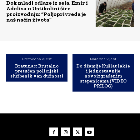
Dok mladi odlaze iz sela, Emir i
Adelisa u Ustikolini šire
proizvodnju: “Poljoprivreda je
naš način života”
Prethodna vijest
Naredna vijest
Bratunac: Brutalno
Do džamije Kušlat lakše
pretučen policijski
i jednostavnije
službenik van dužnosti
novoizgrađenim
stepenicama (VIDEO
PRILOG)