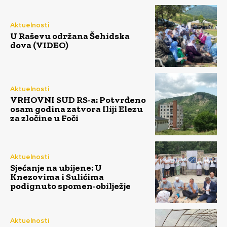
Aktuelnosti
U Raševu održana Šehidska
dova (VIDEO)
Aktuelnosti
VRHOVNI SUD RS-a: Potvrđeno
osam godina zatvora Iliji Elezu
za zločine u Foči
Aktuelnosti
Sjećanje na ubijene: U
Knezovima i Sulićima
podignuto spomen-obilježje
Aktuelnosti