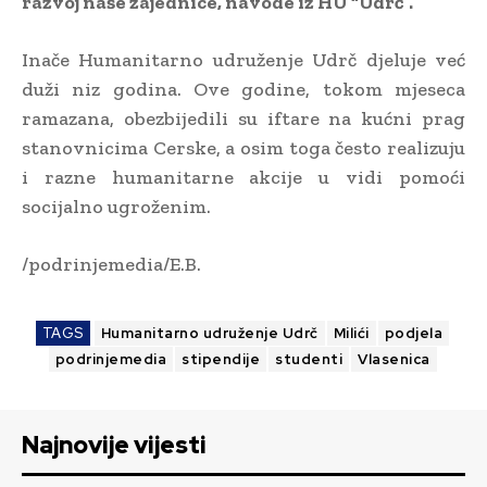
razvoj naše zajednice, navode iz HU “Udrč”.
Inače Humanitarno udruženje Udrč djeluje već
duži niz godina. Ove godine, tokom mjeseca
ramazana, obezbijedili su iftare na kućni prag
stanovnicima Cerske, a osim toga često realizuju
i razne humanitarne akcije u vidi pomoći
socijalno ugroženim.
/podrinjemedia/E.B.
TAGS
Humanitarno udruženje Udrč
Milići
podjela
podrinjemedia
stipendije
studenti
Vlasenica
Najnovije vijesti