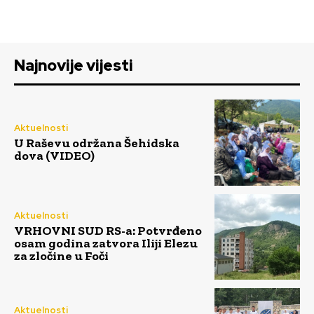
Najnovije vijesti
Aktuelnosti
U Raševu održana Šehidska
dova (VIDEO)
Aktuelnosti
VRHOVNI SUD RS-a: Potvrđeno
osam godina zatvora Iliji Elezu
za zločine u Foči
Aktuelnosti