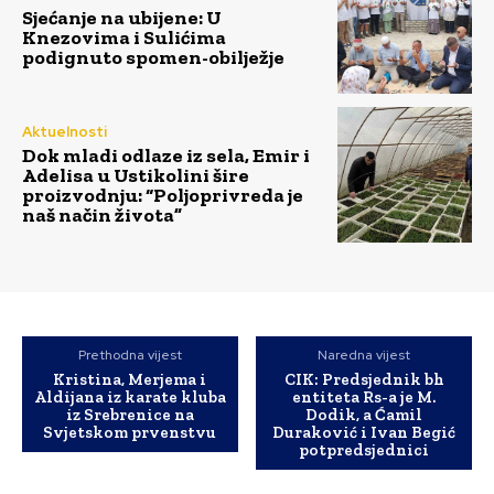
Sjećanje na ubijene: U
Knezovima i Sulićima
podignuto spomen-obilježje
Aktuelnosti
Dok mladi odlaze iz sela, Emir i
Adelisa u Ustikolini šire
proizvodnju: “Poljoprivreda je
naš način života”
Prethodna vijest
Naredna vijest
Kristina, Merjema i
CIK: Predsjednik bh
Aldijana iz karate kluba
entiteta Rs-a je M.
iz Srebrenice na
Dodik, a Ćamil
Svjetskom prvenstvu
Duraković i Ivan Begić
potpredsjednici