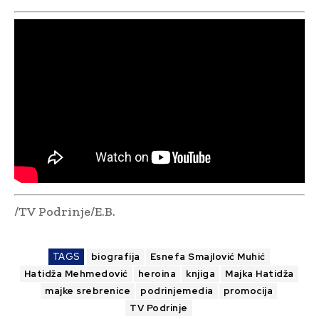
/TV Podrinje/E.B.
TAGS
biografija
Esnefa Smajlović Muhić
Hatidža Mehmedović
heroina
knjiga
Majka Hatidža
majke srebrenice
podrinjemedia
promocija
TV Podrinje