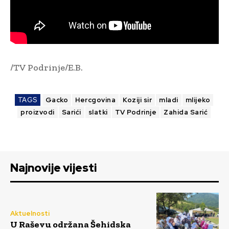
/TV Podrinje/E.B.
TAGS
Gacko
Hercgovina
Koziji sir
mladi
mlijeko
proizvodi
Sarići
slatki
TV Podrinje
Zahida Sarić
Najnovije vijesti
Aktuelnosti
U Raševu održana Šehidska