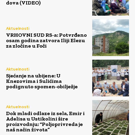
dova (VIDEO)
Aktuelnosti
VRHOVNI SUD RS-a: Potvrđeno
osam godina zatvora Iliji Elezu
za zločine u Foči
Aktuelnosti
Sjećanje na ubijene: U
Knezovima i Sulićima
podignuto spomen-obilježje
Aktuelnosti
Dok mladi odlaze iz sela, Emir i
Adelisa u Ustikolini šire
proizvodnju: “Poljoprivreda je
naš način života”