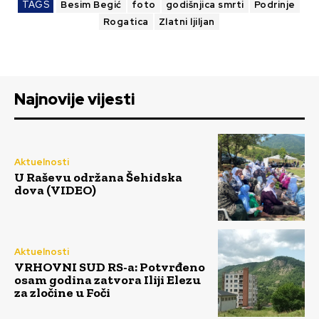
TAGS
Besim Begić
foto
godišnjica smrti
Podrinje
Rogatica
Zlatni ljiljan
Najnovije vijesti
Aktuelnosti
U Raševu održana Šehidska
dova (VIDEO)
Aktuelnosti
VRHOVNI SUD RS-a: Potvrđeno
osam godina zatvora Iliji Elezu
za zločine u Foči