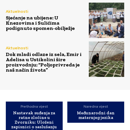
Aktuelnosti
Sjećanje na ubijene: U
Knezovima i Sulićima
podignuto spomen-obilježje
Aktuelnosti
Dok mladi odlaze iz sela, Emir i
Adelisa u Ustikolini šire
proizvodnju: “Poljoprivreda je
naš način života”
Prethodna vijest
Naredna vijest
Nastavak suđenja za
Međunarodni dan
ratne zločine u
maternjeg jezika
Zvorniku: Uloženi
zapisnici o saslušanju