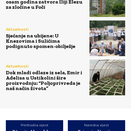
osam godina zatvora Iliji Elezu
za zločine u Foči
Aktuelnosti
Sjećanje na ubijene: U
Knezovima i Sulićima
podignuto spomen-obilježje
Aktuelnosti
Dok mladi odlaze iz sela, Emir i
Adelisa u Ustikolini šire
proizvodnju: “Poljoprivreda je
naš način života”
Prethodna vijest
Naredna vijest