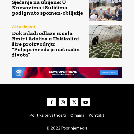
Sjećanje na ubijene: U
Knezovima i Sulićima
podignuto spomen-obilježje
Aktuelnosti
Dok mladi odlaze iz sela,
Emir i Adelisa u Ustikolini
šire proizvodnju:
“Poljoprivreda je naš način
života”
Politika privatnosti
O nama
Kontakt
© 2022 Podrinjemedia