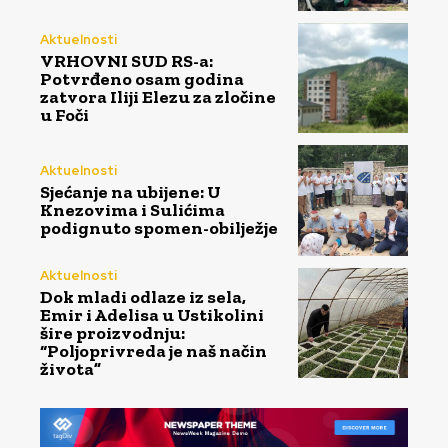
Aktuelnosti
VRHOVNI SUD RS-a:
Potvrđeno osam godina
zatvora Iliji Elezu za zločine
u Foči
Aktuelnosti
Sjećanje na ubijene: U
Knezovima i Sulićima
podignuto spomen-obilježje
Aktuelnosti
Dok mladi odlaze iz sela,
Emir i Adelisa u Ustikolini
šire proizvodnju:
“Poljoprivreda je naš način
života”