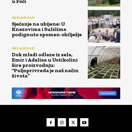
u Foči
Aktuelnosti
Sjećanje na ubijene: U
Knezovima i Sulićima
podignuto spomen-obilježje
Aktuelnosti
Dok mladi odlaze iz sela,
Emir i Adelisa u Ustikolini
šire proizvodnju:
“Poljoprivreda je naš način
života”