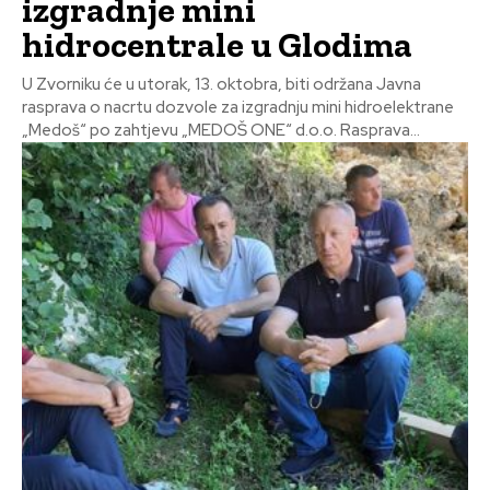
izgradnje mini
hidrocentrale u Glodima
U Zvorniku će u utorak, 13. oktobra, biti održana Javna
rasprava o nacrtu dozvole za izgradnju mini hidroelektrane
„Medoš“ po zahtjevu „MEDOŠ ONE“ d.o.o. Rasprava...