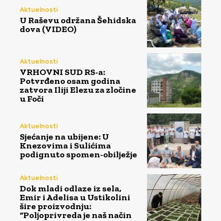
Aktuelnosti
U Raševu održana Šehidska
dova (VIDEO)
Aktuelnosti
VRHOVNI SUD RS-a:
Potvrđeno osam godina
zatvora Iliji Elezu za zločine
u Foči
Aktuelnosti
Sjećanje na ubijene: U
Knezovima i Sulićima
podignuto spomen-obilježje
Aktuelnosti
Dok mladi odlaze iz sela,
Emir i Adelisa u Ustikolini
šire proizvodnju:
“Poljoprivreda je naš način