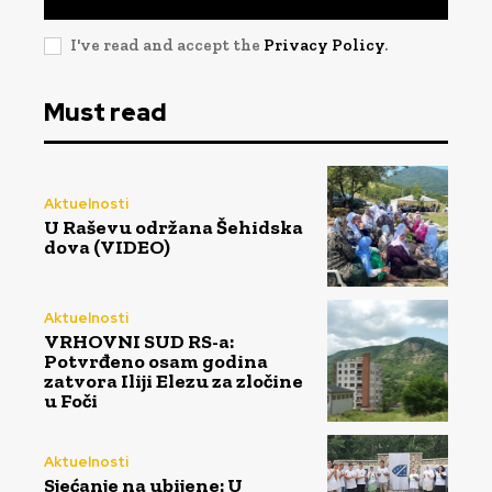
I've read and accept the
Privacy Policy
.
Must read
Aktuelnosti
U Raševu održana Šehidska
dova (VIDEO)
Aktuelnosti
VRHOVNI SUD RS-a:
Potvrđeno osam godina
zatvora Iliji Elezu za zločine
u Foči
Aktuelnosti
Sjećanje na ubijene: U