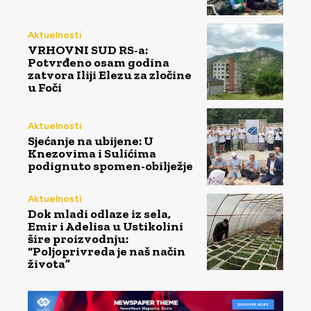
Aktuelnosti
VRHOVNI SUD RS-a:
Potvrđeno osam godina
zatvora Iliji Elezu za zločine
u Foči
Aktuelnosti
Sjećanje na ubijene: U
Knezovima i Sulićima
podignuto spomen-obilježje
Aktuelnosti
Dok mladi odlaze iz sela,
Emir i Adelisa u Ustikolini
šire proizvodnju:
“Poljoprivreda je naš način
života”