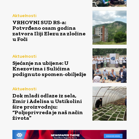
Aktuelnosti
VRHOVNI SUD RS-a:
Potvrđeno osam godina
zatvora Iliji Elezu za zločine
u Foči
Aktuelnosti
Sjećanje na ubijene: U
Knezovima i Sulićima
podignuto spomen-obilježje
Aktuelnosti
Dok mladi odlaze iz sela,
Emir i Adelisa u Ustikolini
šire proizvodnju:
“Poljoprivreda je naš način
života”