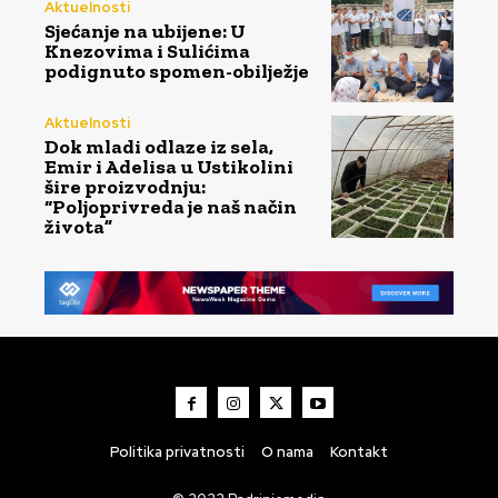
Aktuelnosti
Sjećanje na ubijene: U
Knezovima i Sulićima
podignuto spomen-obilježje
Aktuelnosti
Dok mladi odlaze iz sela,
Emir i Adelisa u Ustikolini
šire proizvodnju:
“Poljoprivreda je naš način
života”
Politika privatnosti
O nama
Kontakt