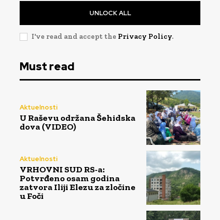
UNLOCK ALL
I've read and accept the
Privacy Policy
.
Must read
Aktuelnosti
U Raševu održana Šehidska
dova (VIDEO)
Aktuelnosti
VRHOVNI SUD RS-a:
Potvrđeno osam godina
zatvora Iliji Elezu za zločine
u Foči