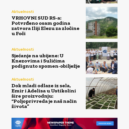
Aktuelnosti
VRHOVNI SUD RS-a:
Potvrđeno osam godina
zatvora Iliji Elezu za zločine
u Foči
Aktuelnosti
Sjećanje na ubijene: U
Knezovima i Sulićima
podignuto spomen-obilježje
Aktuelnosti
Dok mladi odlaze iz sela,
Emir i Adelisa u Ustikolini
šire proizvodnju:
“Poljoprivreda je naš način
života”