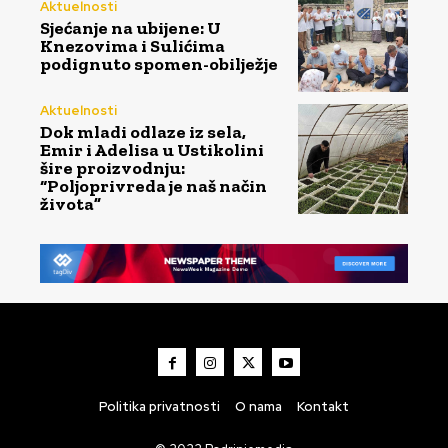
Aktuelnosti
Sjećanje na ubijene: U
Knezovima i Sulićima
podignuto spomen-obilježje
Aktuelnosti
Dok mladi odlaze iz sela,
Emir i Adelisa u Ustikolini
šire proizvodnju:
“Poljoprivreda je naš način
života”
Politika privatnosti
O nama
Kontakt