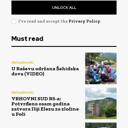
UNLOCK ALL
I've read and accept the
Privacy Policy
.
Must read
Aktuelnosti
U Raševu održana Šehidska
dova (VIDEO)
Aktuelnosti
VRHOVNI SUD RS-a:
Potvrđeno osam godina
zatvora Iliji Elezu za zločine
u Foči