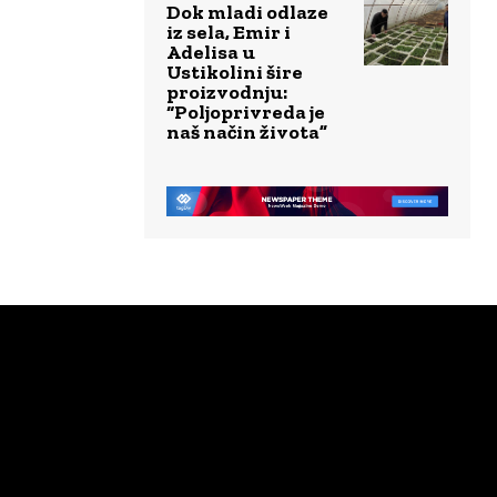
Dok mladi odlaze
iz sela, Emir i
Adelisa u
Ustikolini šire
proizvodnju:
“Poljoprivreda je
naš način života”