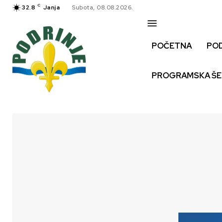
C
32.8
Janja
Subota, 08.08.2026.
POČETNA
PO
PROGRAMSKA Š