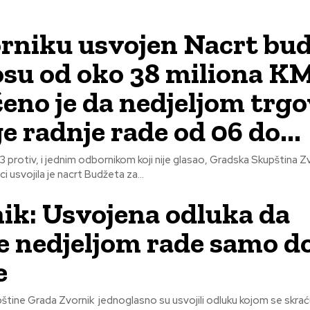
rniku usvojen Nacrt bu
osu od oko 38 miliona KM
eno je da nedjeljom trgo
e radnje rade od 06 do...
 3 protiv, i jednim odbornikom koji nije glasao, Gradska Skupština Z
i usvojila je nacrt Budžeta za...
ik: Usvojena odluka da
e nedjeljom rade samo d
e
tine Grada Zvornik jednoglasno su usvojili odluku kojom se skrać