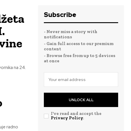
Subscribe
džeta
.
- Never miss a story with
notifications
vine
- Gain full access to our premium
content
- Browse free from up to 5 devices
at once
vornika na 24.
o
UNLOCK ALL
I've read and accept the
Privacy Policy
.
uje radno