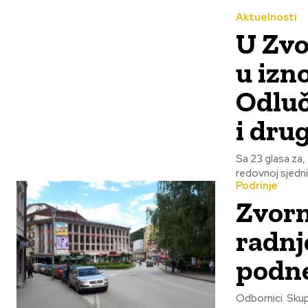
Aktuelnosti
U Zvo
u izn
Odluč
i drug
Sa 23 glasa za,
redovnoj sjednic
Podrinje
Zvorn
radnj
podn
Odbornici Skupš