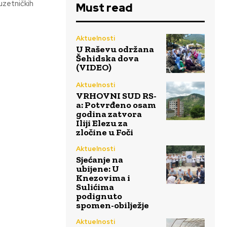
uzetničkih
Must read
Aktuelnosti
U Raševu održana
Šehidska dova
(VIDEO)
Aktuelnosti
VRHOVNI SUD RS-
a: Potvrđeno osam
godina zatvora
Iliji Elezu za
zločine u Foči
Aktuelnosti
Sjećanje na
ubijene: U
Knezovima i
Sulićima
podignuto
spomen-obilježje
Aktuelnosti