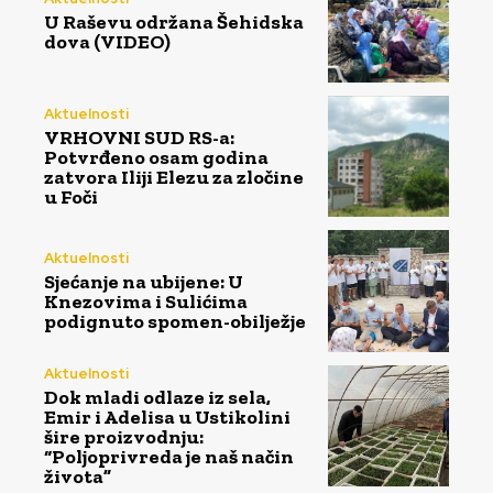
U Raševu održana Šehidska
dova (VIDEO)
Aktuelnosti
VRHOVNI SUD RS-a:
Potvrđeno osam godina
zatvora Iliji Elezu za zločine
u Foči
Aktuelnosti
Sjećanje na ubijene: U
Knezovima i Sulićima
podignuto spomen-obilježje
Aktuelnosti
Dok mladi odlaze iz sela,
Emir i Adelisa u Ustikolini
šire proizvodnju:
“Poljoprivreda je naš način
života”