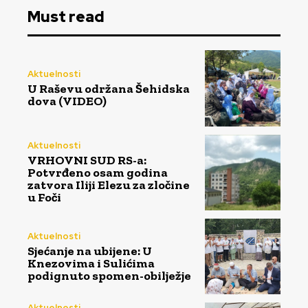
Must read
Aktuelnosti
U Raševu održana Šehidska
dova (VIDEO)
Aktuelnosti
VRHOVNI SUD RS-a:
Potvrđeno osam godina
zatvora Iliji Elezu za zločine
u Foči
Aktuelnosti
Sjećanje na ubijene: U
Knezovima i Sulićima
podignuto spomen-obilježje
Aktuelnosti