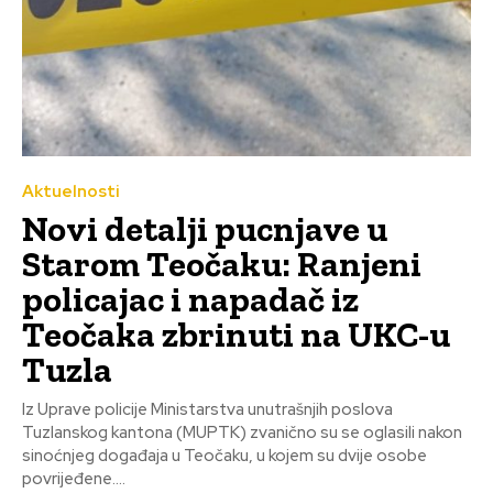
Aktuelnosti
Novi detalji pucnjave u
Starom Teočaku: Ranjeni
policajac i napadač iz
Teočaka zbrinuti na UKC-u
Tuzla
Iz Uprave policije Ministarstva unutrašnjih poslova
Tuzlanskog kantona (MUPTK) zvanično su se oglasili nakon
sinoćnjeg događaja u Teočaku, u kojem su dvije osobe
povrijeđene....