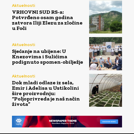
Aktuelnosti
VRHOVNI SUD RS-a:
Potvrđeno osam godina
zatvora Iliji Elezu za zločine
u Foči
Aktuelnosti
Sjećanje na ubijene: U
Knezovima i Sulićima
podignuto spomen-obilježje
Aktuelnosti
Dok mladi odlaze iz sela,
Emir i Adelisa u Ustikolini
šire proizvodnju:
“Poljoprivreda je naš način
života”