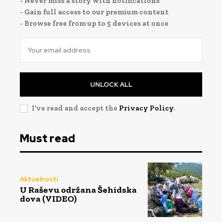
- Never miss a story with notifications
- Gain full access to our premium content
- Browse free from up to 5 devices at once
UNLOCK ALL
I've read and accept the
Privacy Policy
.
Must read
Aktuelnosti
U Raševu održana Šehidska
dova (VIDEO)