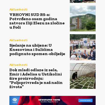
Aktuelnosti
VRHOVNI SUD RS-a:
Potvrđeno osam godina
zatvora Iliji Elezu za zločine
u Foči
Aktuelnosti
Sjećanje na ubijene: U
Knezovima i Sulićima
podignuto spomen-obilježje
Aktuelnosti
Dok mladi odlaze iz sela,
Emir i Adelisa u Ustikolini
šire proizvodnju:
“Poljoprivreda je naš način
života”