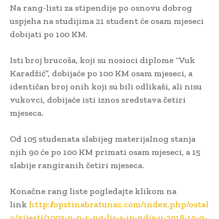
Na rang-listi za stipendije po osnovu dobrog
uspjeha na studijima 21 student će osam mjeseci
dobijati po 100 KM.
Isti broj brucoša, koji su nosioci diplome “Vuk
Karadžić”, dobijaće po 100 KM osam mjeseci, a
identičan broj onih koji su bili odlikaši, ali nisu
vukovci, dobijaće isti iznos sredstava četiri
mjeseca.
Od 105 studenata slabijeg materijalnog stanja
njih 90 će po 100 KM primati osam mjeseci, a 15
slabije rangiranih četiri mjeseca.
Konačne rang liste pogledajte klikom na
link
http://opstinabratunac.com/index.php/ostal
o/vijesti/1003-n-n-r-ng-lis-s-ip-ndis-u-2018-19-g-