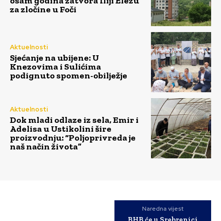
osam godina zatvora Iliji Elezu
za zločine u Foči
Aktuelnosti
Sjećanje na ubijene: U
Knezovima i Sulićima
podignuto spomen-obilježje
Aktuelnosti
Dok mladi odlaze iz sela, Emir i
Adelisa u Ustikolini šire
proizvodnju: “Poljoprivreda je
naš način života”
Naredna vijest
BHB će u Srebrenici