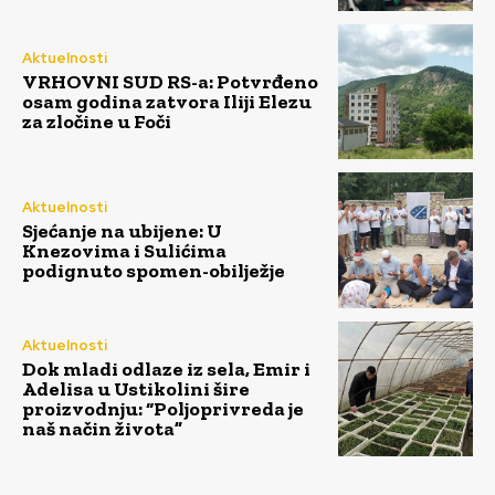
Aktuelnosti
VRHOVNI SUD RS-a: Potvrđeno
osam godina zatvora Iliji Elezu
za zločine u Foči
Aktuelnosti
Sjećanje na ubijene: U
Knezovima i Sulićima
podignuto spomen-obilježje
Aktuelnosti
Dok mladi odlaze iz sela, Emir i
Adelisa u Ustikolini šire
proizvodnju: “Poljoprivreda je
naš način života”