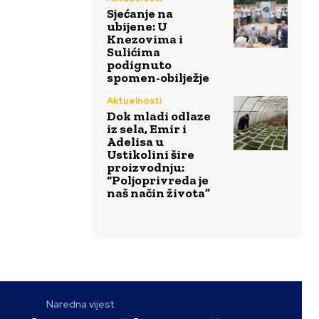
Sjećanje na
ubijene: U
Knezovima i
Sulićima
podignuto
spomen-obilježje
Aktuelnosti
Dok mladi odlaze
iz sela, Emir i
Adelisa u
Ustikolini šire
proizvodnju:
“Poljoprivreda je
naš način života”
Naredna vijest