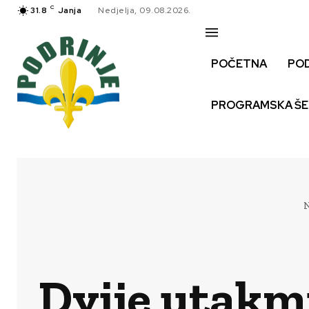
C
31.8
Janja
Nedjelja, 09.08.2026.
POČETNA
PO
PROGRAMSKA Š
N
Dvije utakm