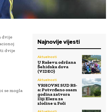
 dvije
Najnovije vijesti
acionoj
ti dvije
Aktuelnosti
U Raševu održana
Šehidska dova
(VIDEO)
Aktuelnosti
VRHOVNI SUD RS-
a: Potvrđeno osam
bi se mogla
godina zatvora
Iliji Elezu za
zločine u Foči
Aktuelnosti