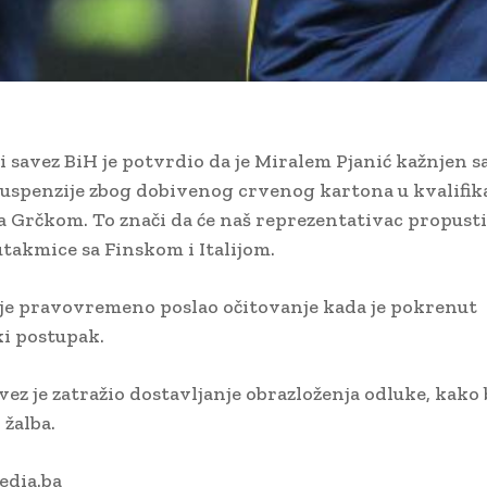
savez BiH je potvrdio da je Miralem Pjanić kažnjen sa
uspenzije zbog dobivenog crvenog kartona u kvalifik
a Grčkom. To znači da će naš reprezentativac propusti
utakmice sa Finskom i Italijom.
je pravovremeno poslao očitovanje kada je pokrenut
ki postupak.
vez je zatražio dostavljanje obrazloženja odluke, kako 
 žalba.
edia.ba