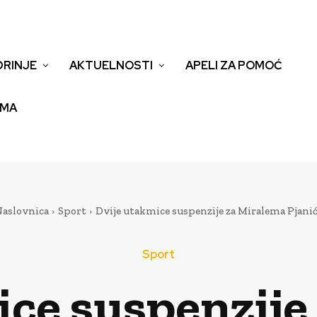
DRINJE
AKTUELNOSTI
APELI ZA POMOĆ
EMA
aslovnica
Sport
Dvije utakmice suspenzije za Miralema Pjani
Sport
ice suspenzije