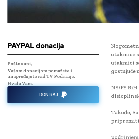
PAYPAL donacija
Nogometni 
utakmice s
utakmici s
Poštovani,
gostujuće 
Vašom donacijom pomažete i
unapređujete rad TV Podrinje.
Hvala Vam.
NS/FS BiH 
DONIRAJ
disicplins
Takođe, Sa
pripremiti
podrinjem