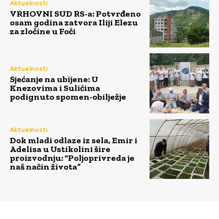
Aktuelnosti
VRHOVNI SUD RS-a: Potvrđeno
osam godina zatvora Iliji Elezu
za zločine u Foči
Aktuelnosti
Sjećanje na ubijene: U
Knezovima i Sulićima
podignuto spomen-obilježje
Aktuelnosti
Dok mladi odlaze iz sela, Emir i
Adelisa u Ustikolini šire
proizvodnju: “Poljoprivreda je
naš način života”