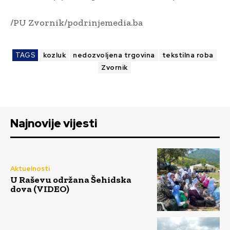
/PU Zvornik/podrinjemedia.ba
TAGS
kozluk
nedozvoljena trgovina
tekstilna roba
Zvornik
Najnovije vijesti
Aktuelnosti
U Raševu održana Šehidska
dova (VIDEO)