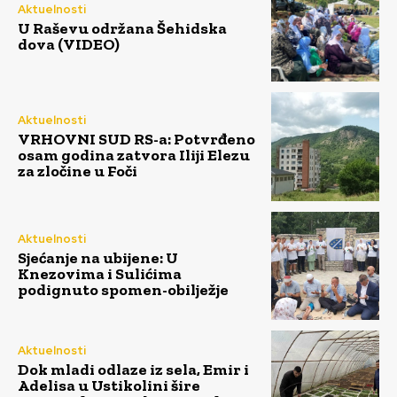
Aktuelnosti
U Raševu održana Šehidska
dova (VIDEO)
Aktuelnosti
VRHOVNI SUD RS-a: Potvrđeno
osam godina zatvora Iliji Elezu
za zločine u Foči
Aktuelnosti
Sjećanje na ubijene: U
Knezovima i Sulićima
podignuto spomen-obilježje
Aktuelnosti
Dok mladi odlaze iz sela, Emir i
Adelisa u Ustikolini šire