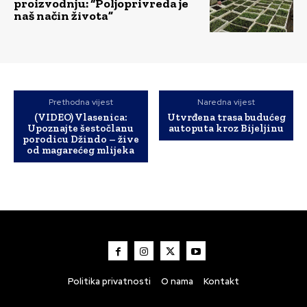
proizvodnju: “Poljoprivreda je
naš način života”
Prethodna vijest
Naredna vijest
(VIDEO) Vlasenica:
Utvrđena trasa budućeg
Upoznajte šestočlanu
autoputa kroz Bijeljinu
porodicu Džindo – žive
od magarećeg mlijeka
Politika privatnosti
O nama
Kontakt