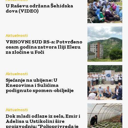
U Raševu održana Šehidska
dova (VIDEO)
Aktuelnosti
VRHOVNI SUD RS-a: Potvrđeno
osam godina zatvora Iliji Elezu
za zločine u Foči
Aktuelnosti
Sjećanje na ubijene: U
Knezovima i Sulićima
podignuto spomen-obilježje
Aktuelnosti
Dok mladi odlaze iz sela, Emir i
Adelisa u Ustikolini šire
proizvodnju: “Poljoprivreda je