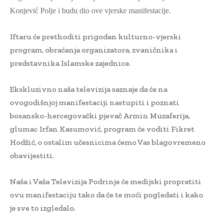
Konjević Polje i budu dio ove vjerske manifestacije.
Iftaru će prethoditi prigodan kulturno-vjerski
program, obraćanja organizatora, zvaničnika i
predstavnika Islamske zajednice.
Ekskluzivno naša televizija saznaje da će na
ovogodišnjoj manifestaciji nastupiti i poznati
bosansko-hercegovački pjevač Armin Muzaferija,
glumac Irfan Kasumović, program će voditi Fikret
Hodžić, o ostalim učesnicima ćemo Vas blagovremeno
obavijestiti.
Naša i Vaša Televizija Podrinje će medijski propratiti
ovu manifestaciju tako da će te moći pogledati i kako
je sve to izgledalo.