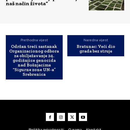
naš način života”
Prethodna vijest
Naredna vijest
Održan treći sastanak
Bratunac: Veći dio
Organizacionog odbora
grada bez struje
za obilježavanje 24.
godišnjice genocida
nad Bošnjacima
“Sigurne zone UN-a”
Srebrenica
Politika privatnosti
O nama
Kontakt