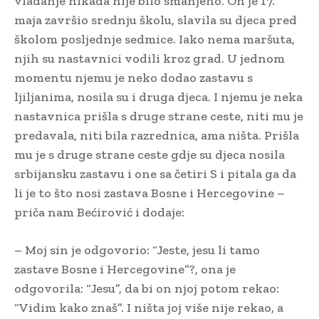
vladanje nikada nije bilo smanjeno. On je 17.
maja završio srednju školu, slavila su djeca pred
školom posljednje sedmice. Iako nema maršuta,
njih su nastavnici vodili kroz grad. U jednom
momentu njemu je neko dodao zastavu s
ljiljanima, nosila su i druga djeca. I njemu je neka
nastavnica prišla s druge strane ceste, niti mu je
predavala, niti bila razrednica, ama ništa. Prišla
mu je s druge strane ceste gdje su djeca nosila
srbijansku zastavu i one sa četiri S i pitala ga da
li je to što nosi zastava Bosne i Hercegovine –
priča nam Bećirović i dodaje:
– Moj sin je odgovorio: “Jeste, jesu li tamo
zastave Bosne i Hercegovine”?, ona je
odgovorila: “Jesu”, da bi on njoj potom rekao:
“Vidim kako znaš”. I ništa joj više nije rekao, a