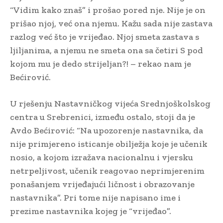
“Vidim kako znaš” i prošao pored nje. Nije je on
prišao njoj, već ona njemu. Kažu sada nije zastava
razlog već što je vrijeđao. Njoj smeta zastava s
ljiljanima, a njemu ne smeta ona sa četiri S pod
kojom mu je dedo strijeljan?! – rekao nam je
Bećirović.
U rješenju Nastavničkog vijeća Srednjoškolskog
centra u Srebrenici, između ostalo, stoji da je
Avdo Bećirović: “Na upozorenje nastavnika, da
nije primjereno isticanje obilježja koje je učenik
nosio, a kojom izražava nacionalnu i vjersku
netrpeljivost, učenik reagovao neprimjerenim
ponašanjem vrijeđajući ličnost i obrazovanje
nastavnika”. Pri tome nije napisano ime i
prezime nastavnika kojeg je “vrijeđao”.