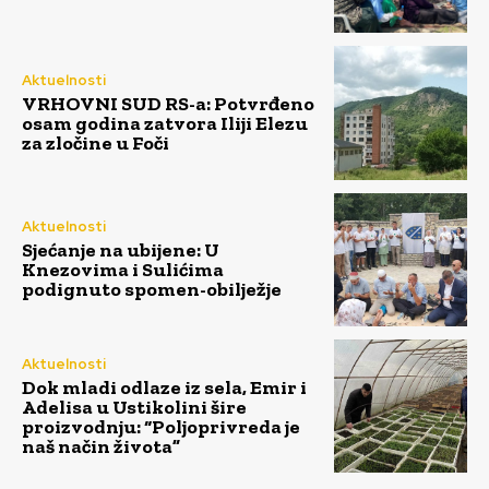
Aktuelnosti
VRHOVNI SUD RS-a: Potvrđeno
osam godina zatvora Iliji Elezu
za zločine u Foči
Aktuelnosti
Sjećanje na ubijene: U
Knezovima i Sulićima
podignuto spomen-obilježje
Aktuelnosti
Dok mladi odlaze iz sela, Emir i
Adelisa u Ustikolini šire
proizvodnju: “Poljoprivreda je
naš način života”