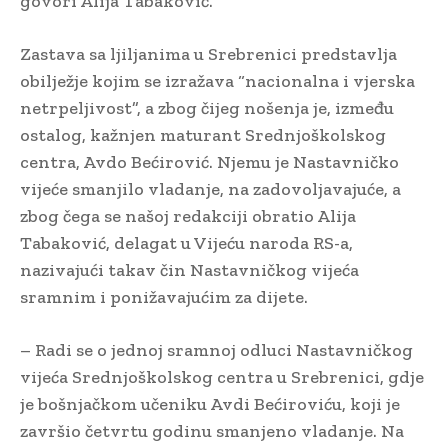
govori Alija Tabaković.
Zastava sa ljiljanima u Srebrenici predstavlja
obilježje kojim se izražava “nacionalna i vjerska
netrpeljivost”, a zbog čijeg nošenja je, između
ostalog, kažnjen maturant Srednjoškolskog
centra, Avdo Bećirović. Njemu je Nastavničko
vijeće smanjilo vladanje, na zadovoljavajuće, a
zbog čega se našoj redakciji obratio Alija
Tabaković, delagat u Vijeću naroda RS-a,
nazivajući takav čin Nastavničkog vijeća
sramnim i ponižavajućim za dijete.
– Radi se o jednoj sramnoj odluci Nastavničkog
vijeća Srednjoškolskog centra u Srebrenici, gdje
je bošnjačkom učeniku Avdi Bećiroviću, koji je
završio četvrtu godinu smanjeno vladanje. Na