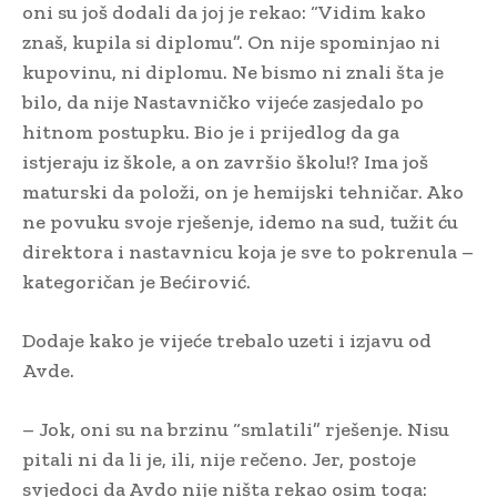
oni su još dodali da joj je rekao: “Vidim kako
znaš, kupila si diplomu”. On nije spominjao ni
kupovinu, ni diplomu. Ne bismo ni znali šta je
bilo, da nije Nastavničko vijeće zasjedalo po
hitnom postupku. Bio je i prijedlog da ga
istjeraju iz škole, a on završio školu!? Ima još
maturski da položi, on je hemijski tehničar. Ako
ne povuku svoje rješenje, idemo na sud, tužit ću
direktora i nastavnicu koja je sve to pokrenula –
kategoričan je Bećirović.
Dodaje kako je vijeće trebalo uzeti i izjavu od
Avde.
– Jok, oni su na brzinu “smlatili” rješenje. Nisu
pitali ni da li je, ili, nije rečeno. Jer, postoje
svjedoci da Avdo nije ništa rekao osim toga: