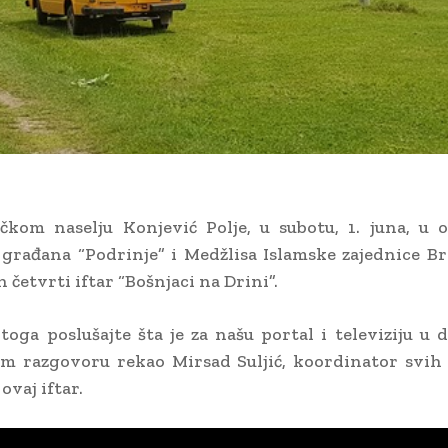
kom naselju Konjević Polje, u subotu, 1. juna, u o
građana “Podrinje” i Medžlisa Islamske zajednice Br
n četvrti iftar “Bošnjaci na Drini”.
oga poslušajte šta je za našu portal i televiziju u
m razgovoru rekao Mirsad Suljić, koordinator svih
ovaj iftar.