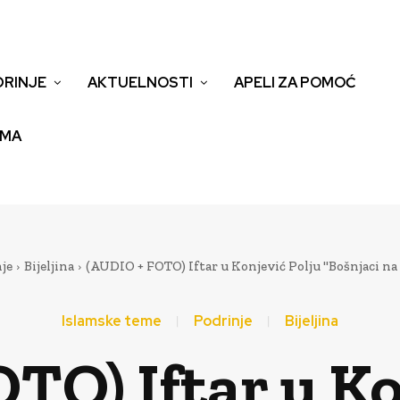
DRINJE
AKTUELNOSTI
APELI ZA POMOĆ
EMA
je
Bijeljina
(AUDIO + FOTO) Iftar u Konjević Polju "Bošnjaci na D
Islamske teme
Podrinje
Bijeljina
TO) Iftar u Ko