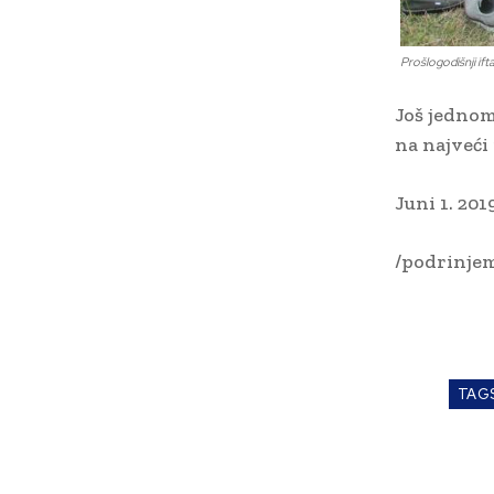
Prošlogodišnji ift
Još jednom
na najveći 
Juni 1. 201
/podrinjem
TAG