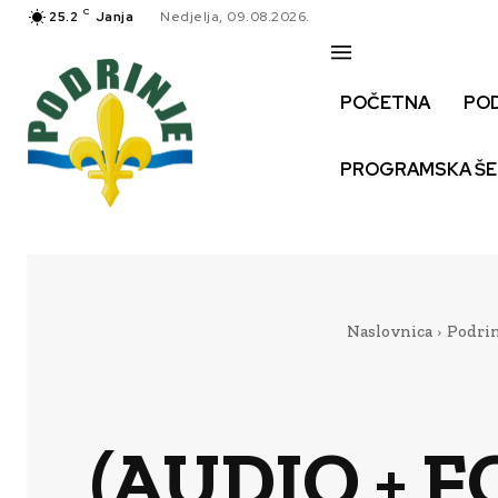
C
25.2
Janja
Nedjelja, 09.08.2026.
POČETNA
PO
PROGRAMSKA Š
Naslovnica
Podrin
(AUDIO + FO