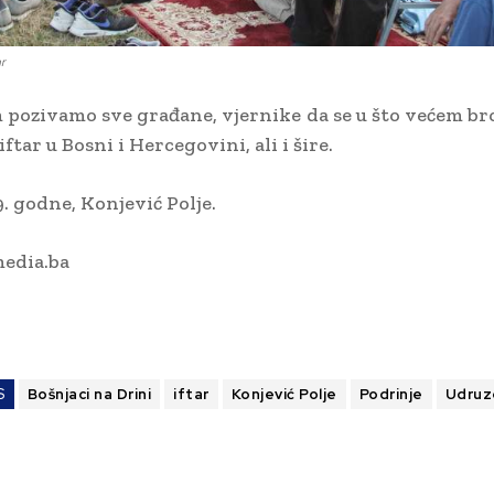
ar
 pozivamo sve građane, vjernike da se u što većem b
iftar u Bosni i Hercegovini, ali i šire.
9. godne, Konjević Polje.
edia.ba
S
Bošnjaci na Drini
iftar
Konjević Polje
Podrinje
Udruz