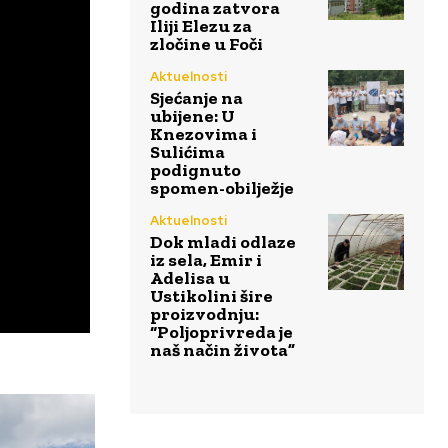
godina zatvora
Iliji Elezu za
zločine u Foči
Aktuelnosti
Sjećanje na
ubijene: U
Knezovima i
Sulićima
podignuto
spomen-obilježje
Aktuelnosti
Dok mladi odlaze
iz sela, Emir i
Adelisa u
Ustikolini šire
proizvodnju:
“Poljoprivreda je
naš način života”