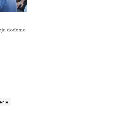
roju dođemo
enje