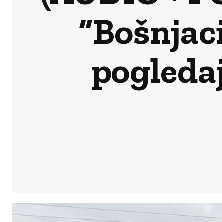
“Bošnjaci
pogleda