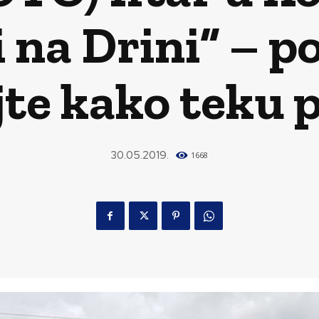
 na Drini” – po
jte kako teku 
30.05.2019.
1668