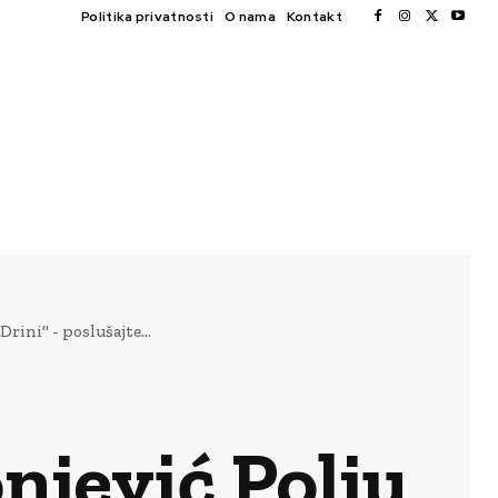
Politika privatnosti
O nama
Kontakt
rini" - poslušajte...
njević Polju