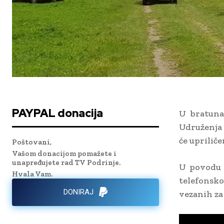
PAYPAL donacija
U bratunač
Udruženja 
će upriliče
Poštovani,
Vašom donacijom pomažete i
unapređujete rad TV Podrinje.
U povodu t
Hvala Vam.
telefonsko
DONIRAJ
vezanih za 