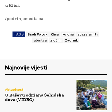
u Klisi.
/podrinjemedia.ba
TAGS
Bijeli Potok
Klisa
kolona
staza smrti
ubistva
zločini
Zvornik
Najnovije vijesti
Aktuelnosti
U Raševu održana Šehidska
dova (VIDEO)