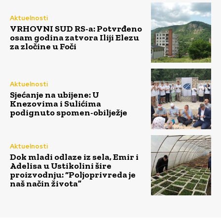
Aktuelnosti
VRHOVNI SUD RS-a: Potvrđeno
osam godina zatvora Iliji Elezu
za zločine u Foči
Aktuelnosti
Sjećanje na ubijene: U
Knezovima i Sulićima
podignuto spomen-obilježje
Aktuelnosti
Dok mladi odlaze iz sela, Emir i
Adelisa u Ustikolini šire
proizvodnju: “Poljoprivreda je
naš način života”