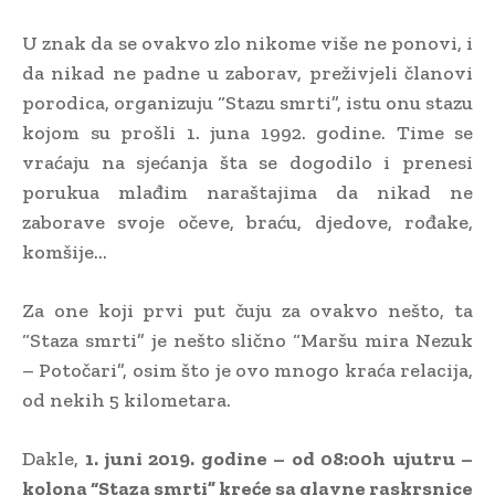
U znak da se ovakvo zlo nikome više ne ponovi, i
da nikad ne padne u zaborav, preživjeli članovi
porodica, organizuju “Stazu smrti”, istu onu stazu
kojom su prošli 1. juna 1992. godine. Time se
vraćaju na sjećanja šta se dogodilo i prenesi
porukua mlađim naraštajima da nikad ne
zaborave svoje očeve, braću, djedove, rođake,
komšije…
Za one koji prvi put čuju za ovakvo nešto, ta
“Staza smrti” je nešto slično “Maršu mira Nezuk
– Potočari”, osim što je ovo mnogo kraća relacija,
od nekih 5 kilometara.
Dakle,
1. juni 2019. godine – od 08:00h ujutru –
kolona “Staza smrti” kreće sa glavne raskrsnice