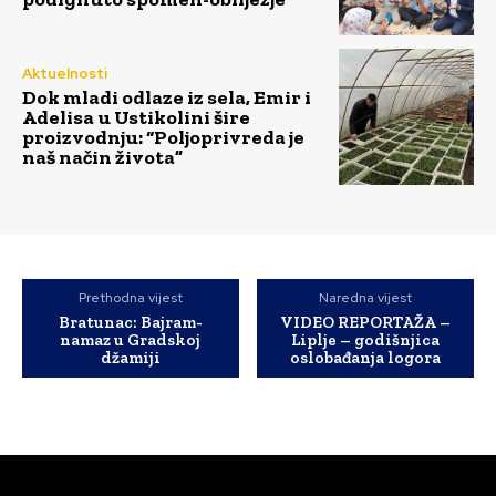
Aktuelnosti
Dok mladi odlaze iz sela, Emir i
Adelisa u Ustikolini šire
proizvodnju: “Poljoprivreda je
naš način života”
Prethodna vijest
Naredna vijest
Bratunac: Bajram-
VIDEO REPORTAŽA –
namaz u Gradskoj
Liplje – godišnjica
džamiji
oslobađanja logora