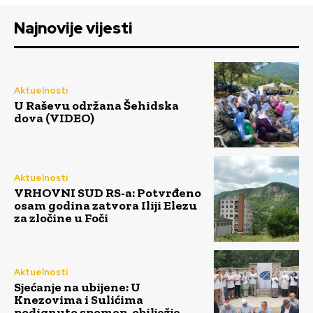
Najnovije vijesti
Aktuelnosti
U Raševu održana Šehidska
dova (VIDEO)
Aktuelnosti
VRHOVNI SUD RS-a: Potvrđeno
osam godina zatvora Iliji Elezu
za zločine u Foči
Aktuelnosti
Sjećanje na ubijene: U
Knezovima i Sulićima
podignuto spomen-obilježje