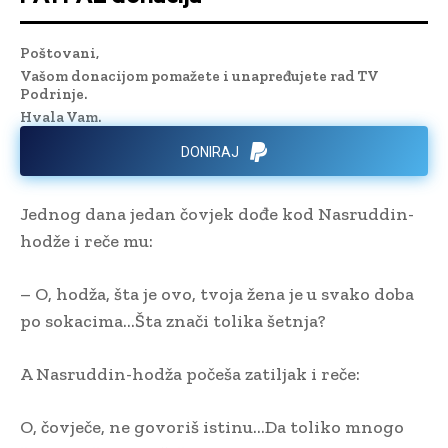
Poštovani,
Vašom donacijom pomažete i unapređujete rad TV
Podrinje.
Hvala Vam.
DONIRAJ
Jednog dana jedan čovjek dođe kod Nasruddin-
hodže i reče mu:
– O, hodža, šta je ovo, tvoja žena je u svako doba
po sokacima…Šta znači tolika šetnja?
A Nasruddin-hodža počeša zatiljak i reče:
O, čovječe, ne govoriš istinu…Da toliko mnogo