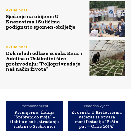
Aktuelnosti
Sjećanje na ubijene: U
Knezovima i Sulićima
podignuto spomen-obilježje
Aktuelnosti
Dok mladi odlaze iz sela, Emir i
Adelisa u Ustikolini šire
proizvodnju: “Poljoprivreda je
naš način života”
Prethodna vijest
Naredna vijest
Premijerno: Ilahija
Zvornik: U Križevićima
“Srebrenico moja” –
večeras se otvara
ilahija o boli, stradanju
manifestacija “Pašin
i istini o Srebrenici
put – Orlić 2019.”