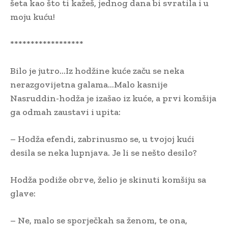
šeta kao što ti kažeš, jednog dana bi svratila i u
moju kuću!
******************
Bilo je jutro…Iz hodžine kuće začu se neka
nerazgovijetna galama…Malo kasnije
Nasruddin-hodža je izašao iz kuće, a prvi komšija
ga odmah zaustavi i upita:
– Hodža efendi, zabrinusmo se, u tvojoj kući
desila se neka lupnjava. Je li se nešto desilo?
Hodža podiže obrve, želio je skinuti komšiju sa
glave:
– Ne, malo se sporječkah sa ženom, te ona,