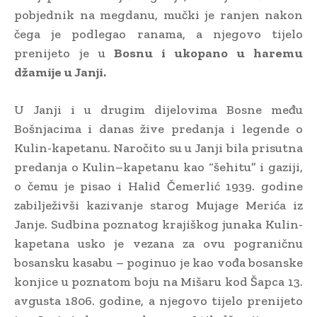
pobjednik na megdanu, mučki je ranjen nakon
čega je podlegao ranama, a njegovo tijelo
prenijeto je u
Bosnu i ukopano u haremu
džamije u Janji.
U Janji i u drugim dijelovima Bosne među
Bošnjacima i danas žive predanja i legende o
Kulin-kapetanu. Naročito su u Janji bila prisutna
predanja o Kulin–kapetanu kao “šehitu” i gaziji,
o čemu je pisao i Halid Čemerlić 1939. godine
zabilježivši kazivanje starog Mujage Merića iz
Janje. Sudbina poznatog krajiškog junaka Kulin-
kapetana usko je vezana za ovu pograničnu
bosansku kasabu – poginuo je kao vođa bosanske
konjice u poznatom boju na Mišaru kod Šapca 13.
avgusta 1806. godine, a njegovo tijelo prenijeto