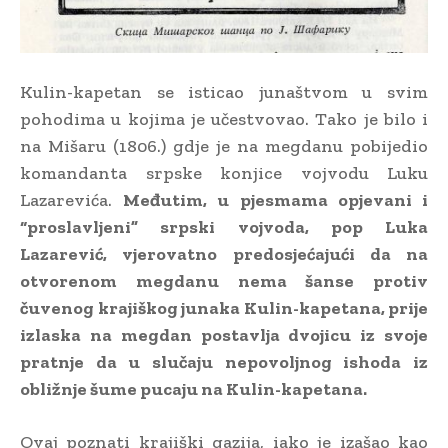
Kulin-kapetan se isticao junaštvom u svim
pohodima u kojima je učestvovao. Tako je bilo i
na Mišaru (1806.) gdje je na megdanu pobijedio
komandanta srpske konjice vojvodu Luku
Lazarevića.
Međutim, u pjesmama opjevani i
“proslavljeni” srpski vojvoda, pop Luka
Lazarević, vjerovatno predosjećajući da na
otvorenom megdanu nema šanse protiv
čuvenog krajiškog junaka Kulin-kapetana, prije
izlaska na megdan postavlja dvojicu iz svoje
pratnje da u slučaju nepovoljnog ishoda iz
obližnje šume pucaju na Kulin-kapetana.
Ovaj poznati krajiški gazija, iako je izašao kao