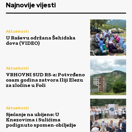
Najnovije vijesti
Aktuelnosti
U Raševu održana Šehidska
dova (VIDEO)
Aktuelnosti
VRHOVNI SUD RS-a: Potvrđeno
osam godina zatvora Iliji Elezu
za zločine u Foči
Aktuelnosti
Sjećanje na ubijene: U
Knezovima i Sulićima
podignuto spomen-obilježje