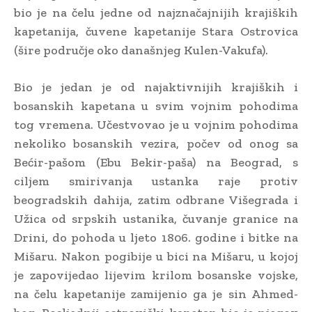
bio je na čelu jedne od najznačajnijih krajiških
kapetanija, čuvene kapetanije Stara Ostrovica
(šire područje oko današnjeg Kulen-Vakufa).
Bio je jedan je od najaktivnijih krajiških i
bosanskih kapetana u svim vojnim pohodima
tog vremena. Učestvovao je u vojnim pohodima
nekoliko bosanskih vezira, počev od onog sa
Bećir-pašom (Ebu Bekir-paša) na Beograd, s
ciljem smirivanja ustanka raje protiv
beogradskih dahija, zatim odbrane Višegrada i
Užica od srpskih ustanika, čuvanje granice na
Drini, do pohoda u ljeto 1806. godine i bitke na
Mišaru. Nakon pogibije u bici na Mišaru, u kojoj
je zapovijedao lijevim krilom bosanske vojske,
na čelu kapetanije zamijenio ga je sin Ahmed-