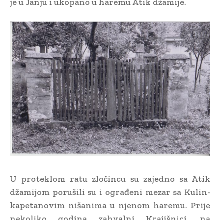
je u Janju i ukopano u haremu Atik džamije.
U proteklom ratu zločincu su zajedno sa Atik
džamijom porušili su i ograđeni mezar sa Kulin-
kapetanovim nišanima u njenom haremu. Prije
nekoliko godina zahvalni Krajišnici, na