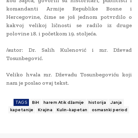
kod Šapca, govorili su historičari, publicisti i
komandanti Armije Republike Bosne i
Hercegovine, čime se još jednom potvrdilo o
kakvoj velikoj ličnosti se radilo iz druge
polovine 18. i početkom 19. stoljeća.
/autor: Dr. Salih Kulenović i mr. Dževad
Tosunbegović.
Veliko hvala mr. Dževadu Tosunbegoviću koji
nam je poslao ovaj tekst.
TAGS
BiH
harem Atik džamije
historija
Janja
kapetanije
Krajina
Kulin-kapetan
osmasnki period