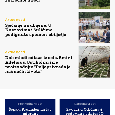
Aktuelnosti
Sjećanje na ubijene: U
Knezovima i Sulićima
podignuto spomen-obilježje
Aktuelnosti
Dok mladi odlaze iz sela, Emir i
Adelisa u Ustikolini šire
proizvodnju: “Poljoprivreda je
naš način života”
Prethodna vijest
Naredna vijest
Šepak: Pronađen mrtav
Zvornik: Održana 4.
migrant
redovna sjednica IO