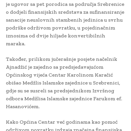
je ugovor sa pet porodica sa područja Srebrenice
o dodjeli finansijskih sredstava za sufinansiranje
sanacije neuslovnih stambenih jedinica u svrhu
podrške održivom povratku, u pojedinačnim
iznosima od dvije hiljade konvertibilnih
maraka.
Također, prilikom jučerašnje posjete načelnik
Ajnadžić je zajedno sa predsjedavajućom
Općinskog vijeća Centar Karolinom Karačić
obišao Medžlis Islamske zajednice u Srebrenici,
gdje su se susreli sa predsjednikom Izvršnog
odbora Medžlisa Islamske zajednice Farukom ef.
Hasanovićem.
Kako Općina Centar već godinama kao pomoć
održivom povratku izdvaja značajna finansijska